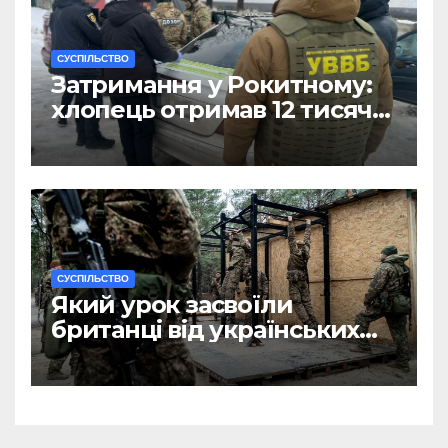
CУСПІЛЬСТВО
Затримання у Рокитному:
хлопець отримав 12 тисяч
Євро за допомогу
чоловікам
CУСПІЛЬСТВО
Який урок засвоїли
британці від українських
військових?