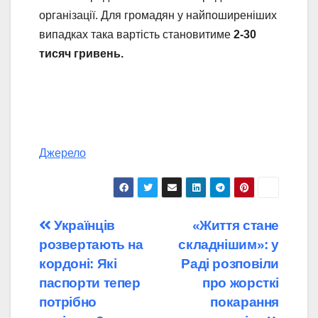
організації. Для громадян у найпоширеніших
випадках така вартість становитиме
2-30
тисяч гривень.
Джерело
Навігація
Українців
«Життя стане
розвертають на
складнішим»: у
записів
кордоні: Які
Раді розповіли
паспорти тепер
про жорсткі
потрібно
покарання