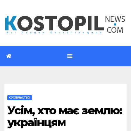
Перейти
до
вмісту
CУСПІЛЬСТВО
Усім, хто має землю:
українцям