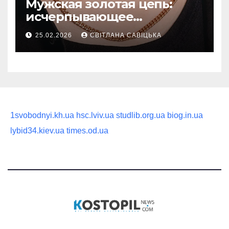
Мужская золотая цепь:
исчерпывающее
руководство по выбору
25.02.2026
СВІТЛАНА САВІЦЬКА
статусного украшения
1svobodnyi.kh.ua
hsc.lviv.ua
studlib.org.ua
biog.in.ua
lybid34.kiev.ua
times.od.ua