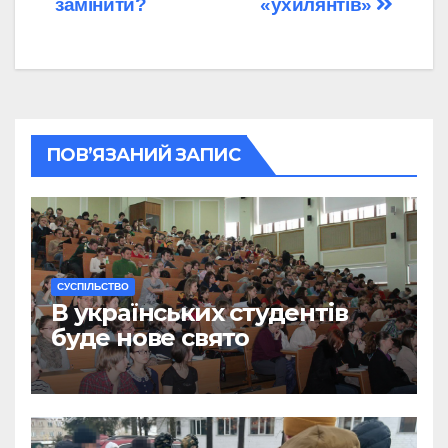
замінити?
«ухилянтів»
ПОВ’ЯЗАНИЙ ЗАПИС
CУСПІЛЬСТВО
В українських студентів
буде нове свято