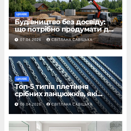
ЦІКАВЕ
Будівництво без досвіду:
що потрібно продумати до
першої доставки на
07.04.2026
СВІТЛАНА САВІЦЬКА
ділянку
ЦІКАВЕ
Топ-5 типів плетіння
срібних ланцюжків, які
вважаються
06.04.2026
СВІТЛАНА САВІЦЬКА
найнадійнішими