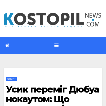
Перейти
до
вмісту
СПОРТ
Усик переміг Дюбуа
нокаутом: Що