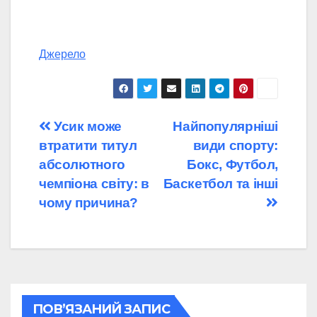
Джерело
Навігація
Усик може
Найпопулярніші
втратити титул
види спорту:
записів
абсолютного
Бокс, Футбол,
чемпіона світу: в
Баскетбол та інші
чому причина?
ПОВ’ЯЗАНИЙ ЗАПИС