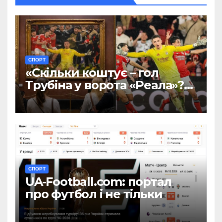
СПОРТ
«Скільки коштує – гол
Трубіна у ворота «Реала»?»:
цікавий підрахунок від
Андрія Жупаніна
СПОРТ
UA-Football.com: портал
про футбол і не тільки