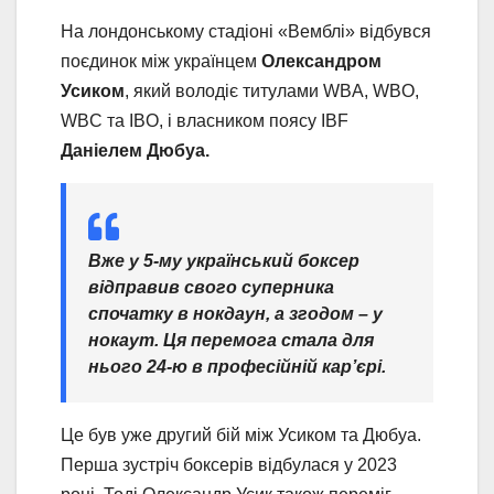
На лондонському стадіоні «Вемблі» відбувся
поєдинок між українцем
Олександром
Усиком
, який володіє титулами WBA, WBO,
WBC та IBO, і власником поясу IBF
Даніелем Дюбуа.
Вже у 5-му український боксер
відправив свого суперника
спочатку в нокдаун, а згодом – у
нокаут. Ця перемога стала для
нього 24‑ю в професійній кар’єрі.
Це був уже другий бій між Усиком та Дюбуа.
Перша зустріч боксерів відбулася у 2023