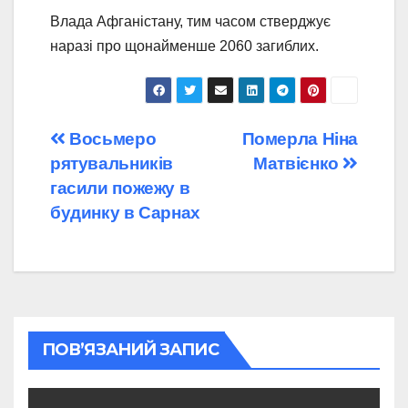
Влада Афганістану, тим часом стверджує
наразі про щонайменше 2060 загиблих.
Навігація
Восьмеро
Померла Ніна
рятувальників
Матвієнко
записів
гасили пожежу в
будинку в Сарнах
ПОВ’ЯЗАНИЙ ЗАПИС