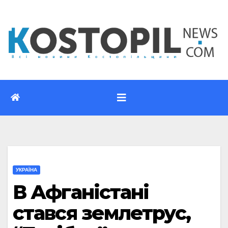
Перейти
до
вмісту
УКРАЇНА
В Афганістані
стався землетрус,