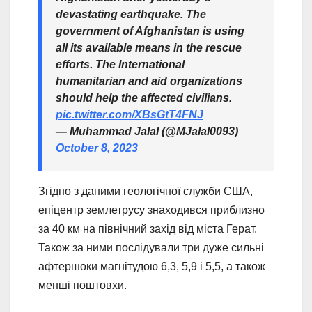
devastating earthquake. The
government of Afghanistan is using
all its available means in the rescue
efforts. The International
humanitarian and aid organizations
should help the affected civilians.
pic.twitter.com/XBsGtT4FNJ
— Muhammad Jalal (@MJalal0093)
October 8, 2023
Згідно з даними геологічної служби США,
епіцентр землетрусу знаходився приблизно
за 40 км на північний захід від міста Герат.
Також за ними послідували три дуже сильні
афтершоки магнітудою 6,3, 5,9 і 5,5, а також
менші поштовхи.