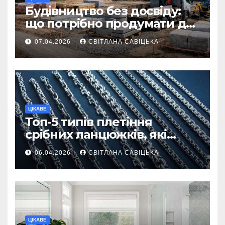
Будівництво без досвіду:
що потрібно продумати до
першої доставки на
07.04.2026
СВІТЛАНА САВІЦЬКА
ділянку
ЦІКАВЕ
Топ-5 типів плетіння
срібних ланцюжків, які
вважаються
06.04.2026
СВІТЛАНА САВІЦЬКА
найнадійнішими
ЦІКАВЕ