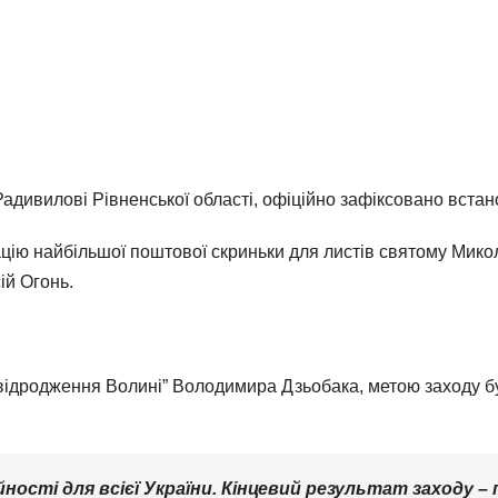
 Радивилові Рівненської області, офіційно зафіксовано вста
цію найбільшої поштової скриньки для листів святому Мико
ій Огонь.
відродження Волині” Володимира Дзьобака, метою заходу бу
ності для всієї України. Кінцевий результат заходу 