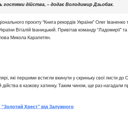
ь гостями дійства,
– додає Володимир Дзьобак.
іонального проєкту “Книга рекордів України” Олег Іваненко 
України Віталій Іваницький. Привітав команду “Ладомирії” та
лова Микола Карапетян.
лярі, які першими встигли вкинути у скриньку свої листи до
 дійства в казкову хатинку. Таким чином, ще раз нагадали 
 “Золотий Хрест” від Залужного