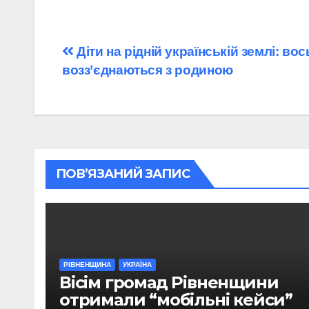
Навігація
Діти на рідній українській землі: в
возз’єднаються з родиною
записів
ПОВ’ЯЗАНИЙ ЗАПИС
РІВНЕНЩИНА
УКРАЇНА
Вісім громад Рівненщини
отримали “мобільні кейси”