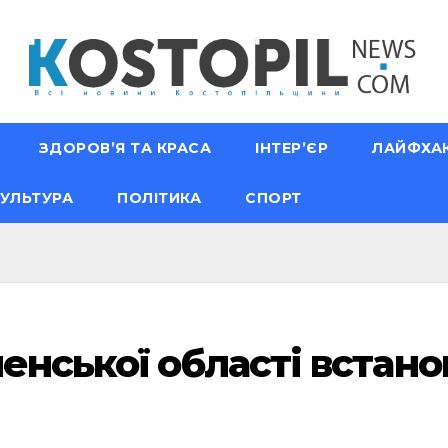
ЗДОРОВ’Я ТА КРАСА
ІНТЕР’ЄР
ЛАЙФХА
УЛЬТУРА
ПОЛІТИКА
СПОРТ
ненської області встан