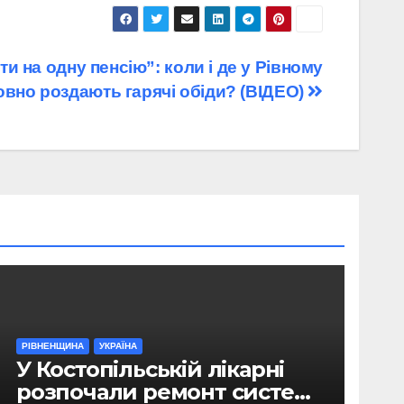
и на одну пенсію”: коли і де у Рівному
вно роздають гарячі обіди? (ВІДЕО)
РІВНЕНЩИНА
УКРАЇНА
У Костопільській лікарні
розпочали ремонт системи