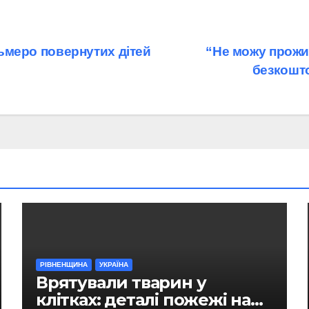
осьмеро повернутих дітей
“Не можу прожит
безкошто
РІВНЕНЩИНА
УКРАЇНА
Врятували тварин у
клітках: деталі пожежі на