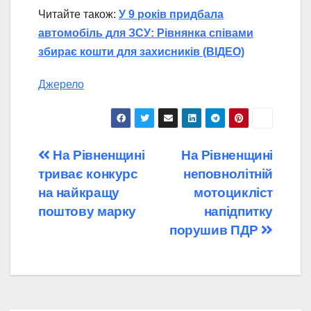
Читайте також:
У 9 років придбала
автомобіль для ЗСУ: Рівнянка співами
збирає кошти для захисників (ВІДЕО)
Джерело
Навігація
На Рівненщині
На Рівненщині
триває конкурс
неповнолітній
записів
на найкращу
мотоцикліст
поштову марку
напідпитку
порушив ПДР