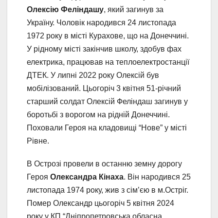
Олексію Феліндашу
, який загинув за
Україну. Чоловік народився 24 листопада
1972 року в місті Курахове, що на Донеччині.
У рідному місті закінчив школу, здобув фах
електрика, працював на теплоелектростанції
ДТЕК. У липні 2022 року Олексій був
мобілізований. Цьогоріч 3 квітня 51-річний
старший солдат Олексій Феліндаш загинув у
боротьбі з ворогом на рідній Донеччині.
Поховали Героя на кладовищі “Нове” у місті
Рівне.
В Острозі провели в останню земну дорогу
Героя
Олександра Кінаха
. Він народився 25
листопада 1974 року, жив з сім’єю в м.Остріг.
Помер Олександр цьогоріч 5 квітня 2024
року у КП “Дніпропетровська обласна