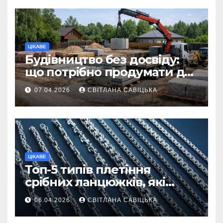
ЦІКАВЕ
Будівництво без досвіду:
що потрібно продумати до
першої доставки на
07.04.2026
СВІТЛАНА САВІЦЬКА
ділянку
ЦІКАВЕ
Топ-5 типів плетіння
срібних ланцюжків, які
вважаються
06.04.2026
СВІТЛАНА САВІЦЬКА
найнадійнішими