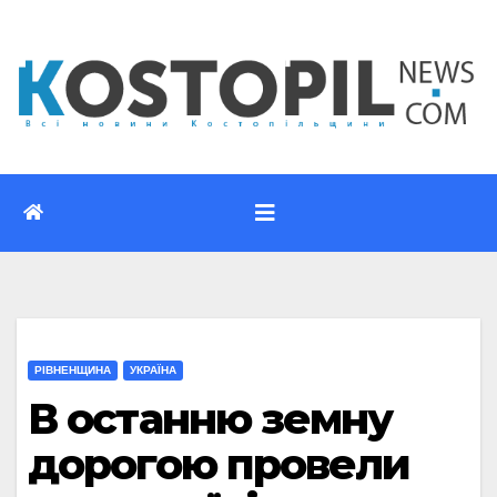
Перейти
до
вмісту
РІВНЕНЩИНА
УКРАЇНА
В останню земну
дорогою провели