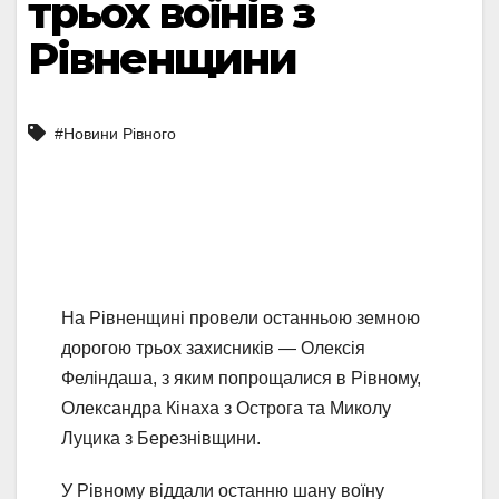
трьох воїнів з
Рівненщини
#Новини Рівного
На Рівненщині провели останньою земною
дорогою трьох захисників — Олексія
Феліндаша, з яким попрощалися в Рівному,
Олександра Кінаха з Острога та Миколу
Луцика з Березнівщини.
У Рівному віддали останню шану воїну