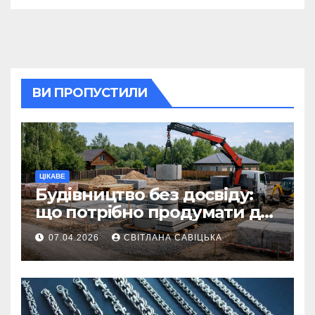
ВИ ПРОПУСТИЛИ
ЦІКАВЕ
Будівництво без досвіду:
що потрібно продумати до
першої доставки на
07.04.2026
СВІТЛАНА САВІЦЬКА
ділянку