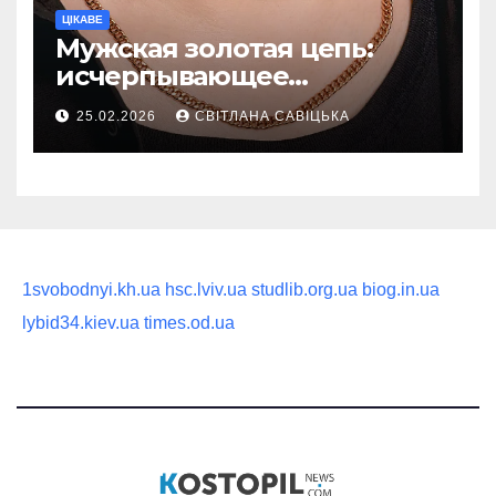
ЦІКАВЕ
Мужская золотая цепь:
исчерпывающее
руководство по выбору
25.02.2026
СВІТЛАНА САВІЦЬКА
статусного украшения
1svobodnyi.kh.ua
hsc.lviv.ua
studlib.org.ua
biog.in.ua
lybid34.kiev.ua
times.od.ua