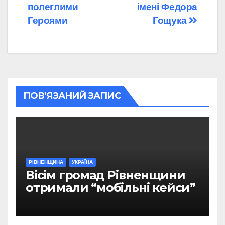
полеглими
імені Федора
Героями
Гощука
ПОВ’ЯЗАНИЙ ЗАПИС
РІВНЕНЩИНА
УКРАЇНА
Вісім громад Рівненщини
отримали “мобільні кейси”