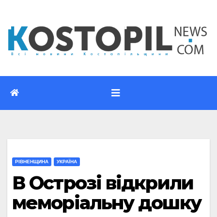
Перейти
до
вмісту
РІВНЕНЩИНА
УКРАЇНА
В Острозі відкрили
меморіальну дошку