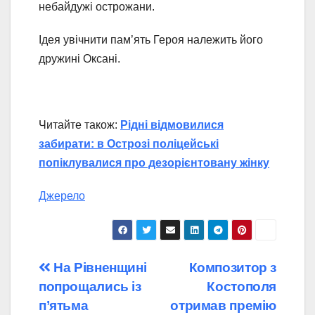
небайдужі острожани.
Ідея увічнити пам’ять Героя належить його
дружині Оксані.
Читайте також:
Рідні відмовилися
забирати: в Острозі поліцейські
попіклувалися про дезорієнтовану жінку
Джерело
Навігація
На Рівненщині
Композитор з
попрощались із
Костополя
записів
п’ятьма
отримав премію