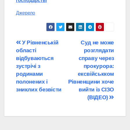
господарстві
Джерело
Навігація
У Рівненській
Суд не може
області
розглядати
записів
відбуваються
справу через
зустрічі з
прокурора:
родинами
ексвійськком
полонених і
Рівненщини хоче
зниклих безвісти
вийти із СІЗО
(ВІДЕО)