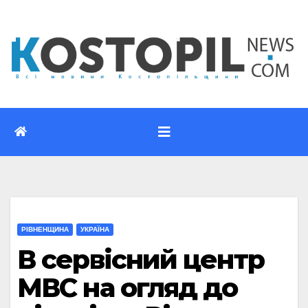
Перейти
до
вмісту
РІВНЕНЩИНА
УКРАЇНА
В сервісний центр
МВС на огляд до