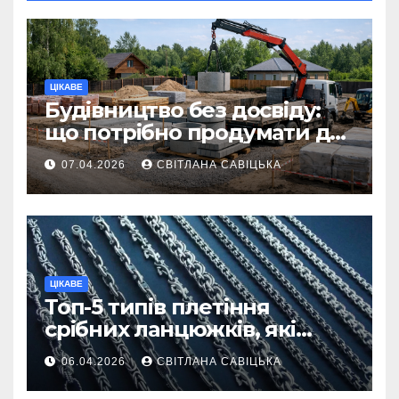
ЦІКАВЕ
Будівництво без досвіду:
що потрібно продумати до
першої доставки на
07.04.2026
СВІТЛАНА САВІЦЬКА
ділянку
ЦІКАВЕ
Топ-5 типів плетіння
срібних ланцюжків, які
вважаються
06.04.2026
СВІТЛАНА САВІЦЬКА
найнадійнішими