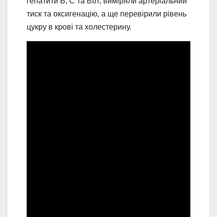
гепатити B, С та ВІЛ, виміряли артеріальний
тиск та оксигенацію, а ще перевірили рівень
цукру в крові та холестерину.