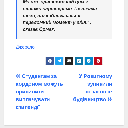
Ми вже працюємо над цим з
нашими партнерами. Це ознака
того, що наближається
переломний момент у війні”, –
сказав Єрмак.
Джерело
Навігація
Студентам за
У Рокитному
кордоном можуть
зупинили
записів
припинити
незаконне
виплачувати
будівництво
стипендії