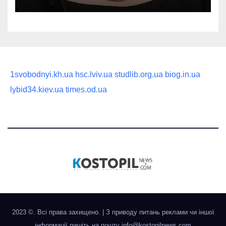
статусного украшения
1svobodnyi.kh.ua
hsc.lviv.ua
studlib.org.ua
biog.in.ua
lybid34.kiev.ua
times.od.ua
2023 ©. Всі права захищено.
|
З приводу питань реклами чи іншої
інформації пишіть на пошту
info@kostopilnews.com