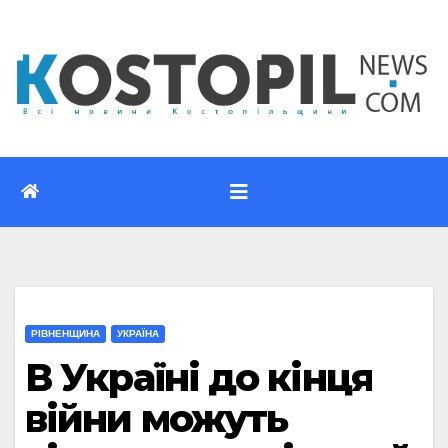
Перейти
до
вмісту
РІВНЕНЩИНА
УКРАЇНА
В Україні до кінця
війни можуть