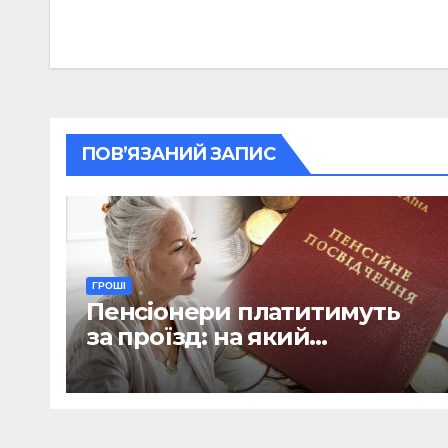
записів
ПОВ’ЯЗАНИЙ ЗАПИС
ГРОШІ
Пенсіонери платитимуть
за проїзд: на який
транспорт не діятиме
пільга