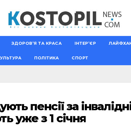
ЗДОРОВ’Я ТА КРАСА
ІНТЕР’ЄР
ЛАЙФХА
УЛЬТУРА
ПОЛІТИКА
СПОРТ
ують пенсії за інвалідн
ь уже з 1 січня