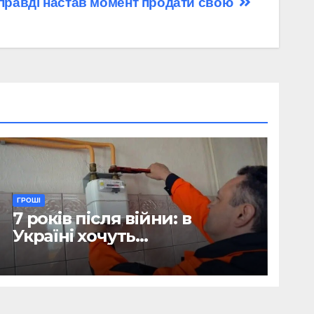
справді настав момент продати свою
ГРОШІ
7 років після війни: в
Україні хочуть
відтермінувати
встановлення лічильників
для квартир, де є тільки
газова плита