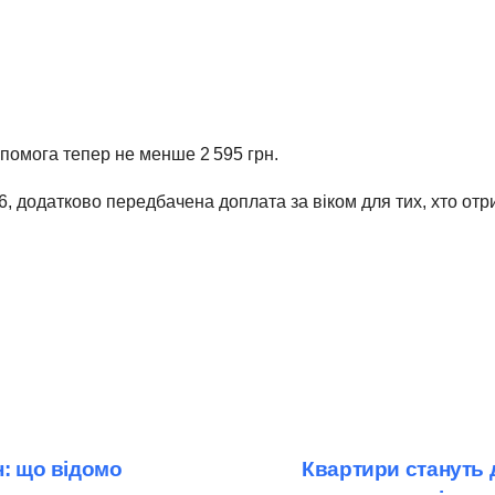
опомога тепер не менше 2 595 грн.
, додатково передбачена доплата за віком для тих, хто отр
н: що відомо
Квартири стануть д