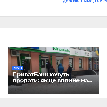
дорожчатиме, і чи 
ГРОШІ
ПриватБанк хочуть
продати: як це вплине на
отримання зарплат, пенсій
і стипендій