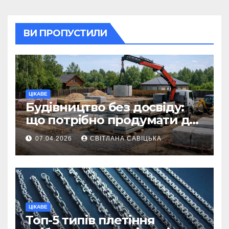
ВИ ПРОПУСТИЛИ
ЦІКАВЕ
Будівництво без досвіду:
що потрібно продумати до
першої доставки на
07.04.2026
СВІТЛАНА САВІЦЬКА
ділянку
ЦІКАВЕ
Топ-5 типів плетіння