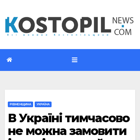
Перейти
до
вмісту
РІВНЕНЩИНА
УКРАЇНА
В Україні тимчасово
не можна замовити