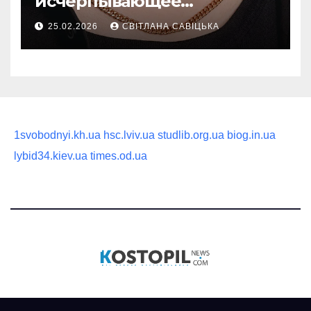
исчерпывающее
руководство по выбору
25.02.2026
СВІТЛАНА САВІЦЬКА
статусного украшения
1svobodnyi.kh.ua
hsc.lviv.ua
studlib.org.ua
biog.in.ua
lybid34.kiev.ua
times.od.ua