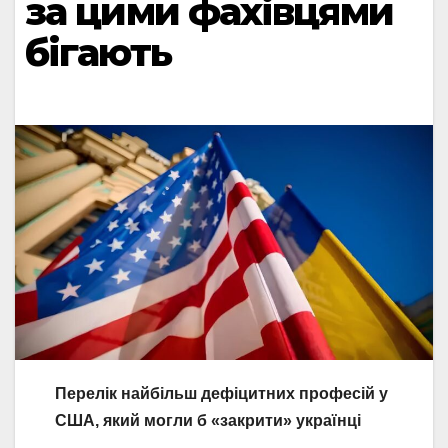
за цими фахівцями
бігають
Перелік найбільш дефіцитних професій у
США, який могли б «закрити» українці