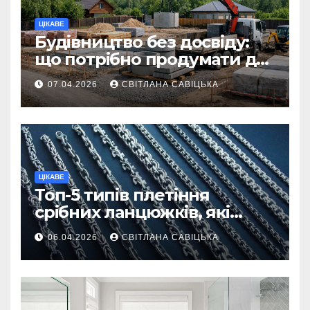
ЦІКАВЕ
Будівництво без досвіду:
що потрібно продумати до
першої доставки на
07.04.2026
СВІТЛАНА САВІЦЬКА
ділянку
ЦІКАВЕ
Топ-5 типів плетіння
срібних ланцюжків, які
вважаються
06.04.2026
СВІТЛАНА САВІЦЬКА
найнадійнішими