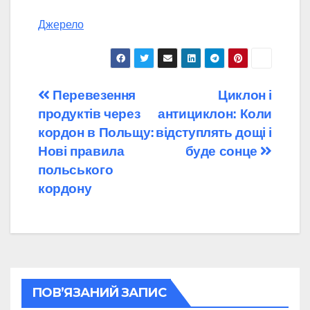
Джерело
Навігація
Перевезення
Циклон і
продуктів через
антициклон: Коли
записів
кордон в Польщу:
відступлять дощі і
Нові правила
буде сонце
польського
кордону
ПОВ’ЯЗАНИЙ ЗАПИС