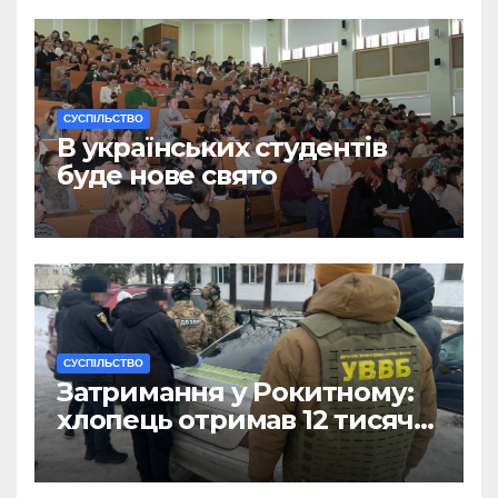
CУСПІЛЬСТВО
В українських студентів
буде нове свято
CУСПІЛЬСТВО
Затримання у Рокитному:
хлопець отримав 12 тисяч
Євро за допомогу
чоловікам