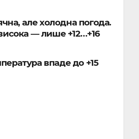
нячна, але холодна погода.
висока — лише +12…+16
мпература впаде до +15