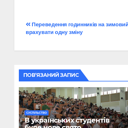
Навігація
Переведення годинників на зимовий
врахувати одну зміну
записів
ПОВ’ЯЗАНИЙ ЗАПИС
CУСПІЛЬСТВО
В українських студентів
буде нове свято