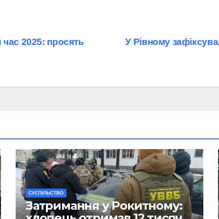
 час 2025: просять
У Рівному зафіксува
CУСПІЛЬСТВО
Затримання у Рокитному:
хлопець отримав 12 тисяч