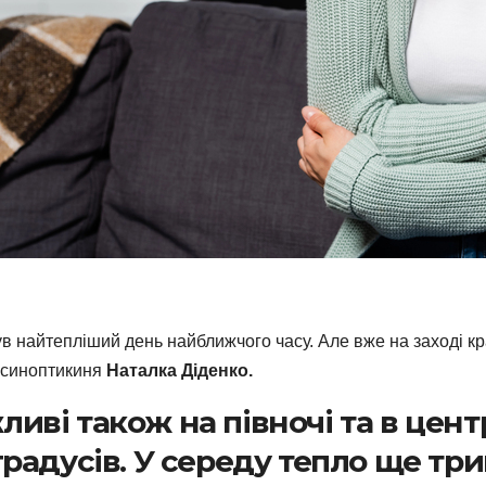
в найтепліший день найближчого часу. Але вже на заході кра
а синоптикиня
Наталка Діденко.
иві також на півночі та в цент
градусів. У середу тепло ще три