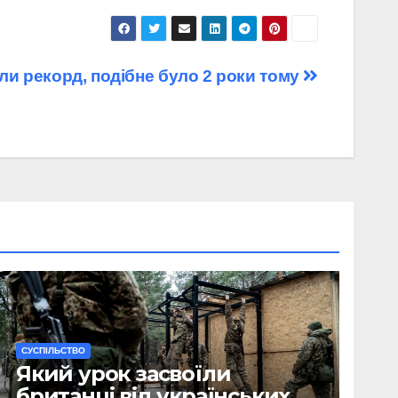
ли рекорд, подібне було 2 роки тому
CУСПІЛЬСТВО
Який урок засвоїли
британці від українських