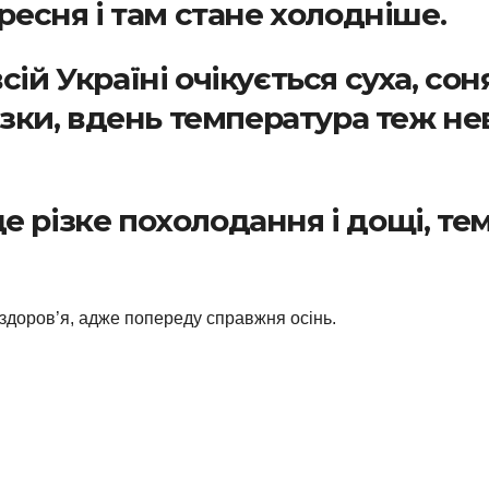
вересня і там стане холодніше.
сій Україні очікується суха, со
зки, вдень температура теж не
е різке похолодання і дощі, те
 здоров’я, адже попереду справжня осінь.