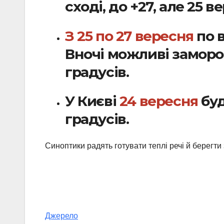
сході, до +27, але 25 
З 25 по 27 вересня
по в
Вночі можливі заморо
градусів.
У Києві
24 вересня
буд
градусів.
Синоптики радять готувати теплі речі й берегти
Джерело