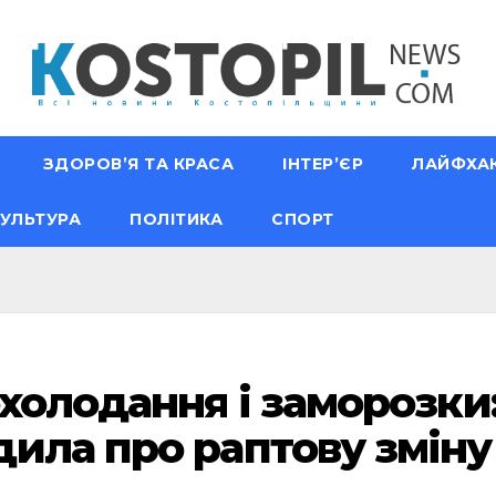
ЗДОРОВ’Я ТА КРАСА
ІНТЕР’ЄР
ЛАЙФХА
УЛЬТУРА
ПОЛІТИКА
СПОРТ
охолодання і заморозки
ила про раптову зміну