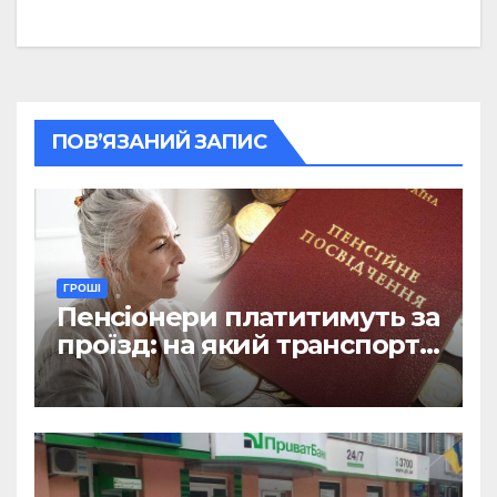
ПОВ’ЯЗАНИЙ ЗАПИС
ГРОШІ
Пенсіонери платитимуть за
проїзд: на який транспорт
не діятиме пільга