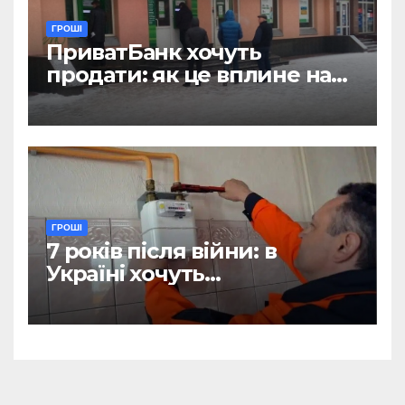
ГРОШІ
ПриватБанк хочуть
продати: як це вплине на
отримання зарплат, пенсій
і стипендій
ГРОШІ
7 років після війни: в
Україні хочуть
відтермінувати
встановлення лічильників
для квартир, де є тільки
газова плита