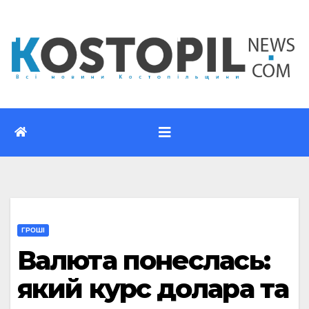
Перейти
до
вмісту
ГРОШІ
Валюта понеслась:
який курс долара та