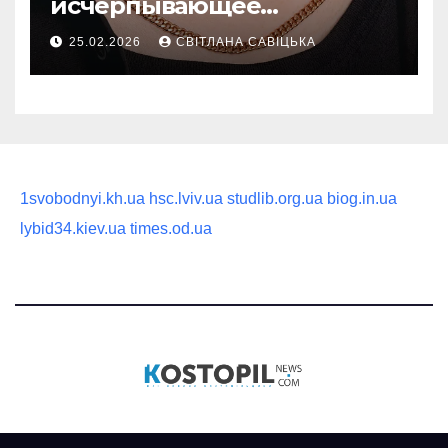
исчерпывающее
руководство по выбору
25.02.2026
СВІТЛАНА САВІЦЬКА
статусного украшения
1svobodnyi.kh.ua
hsc.lviv.ua
studlib.org.ua
biog.in.ua
lybid34.kiev.ua
times.od.ua