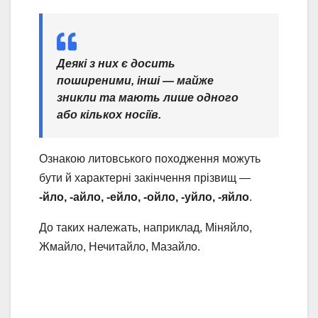
Деякі з них є досить
поширеними, інші — майже
зникли та мають лише одного
або кількох носіїв.
Ознакою литовського походження можуть
бути й характерні закінчення прізвищ —
-йло, -айло, -ейло, -ойло, -уйло, -яйло
.
До таких належать, наприклад, Міняйло,
Жмайло, Нечитайло, Мазайло.