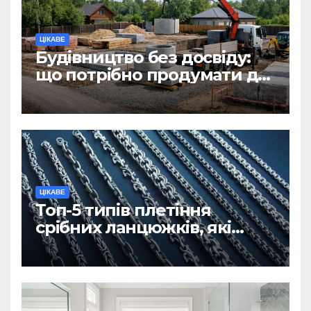
ЦІКАВЕ
Будівництво без досвіду:
що потрібно продумати до
першої доставки на
ділянку
ЦІКАВЕ
Топ-5 типів плетіння
срібних ланцюжків, які
вважаються
найнадійнішими