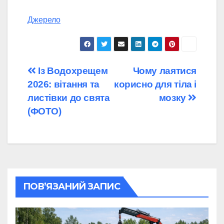
Джерело
Навігація
Із Водохрещем
Чому лаятися
2026: вітання та
корисно для тіла і
записів
листівки до свята
мозку
(ФОТО)
ПОВ’ЯЗАНИЙ ЗАПИС