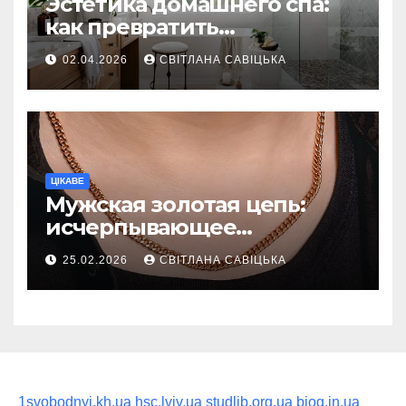
Эстетика домашнего спа:
как превратить
ежедневную гигиену в
02.04.2026
СВІТЛАНА САВІЦЬКА
восстанавливающий
ритуал
ЦІКАВЕ
Мужская золотая цепь:
исчерпывающее
руководство по выбору
25.02.2026
СВІТЛАНА САВІЦЬКА
статусного украшения
1svobodnyi.kh.ua
hsc.lviv.ua
studlib.org.ua
biog.in.ua