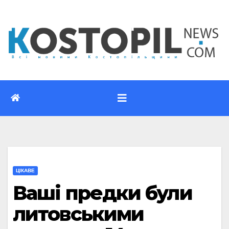
Перейти
до
вмісту
ЦІКАВЕ
Ваші предки були
литовськими