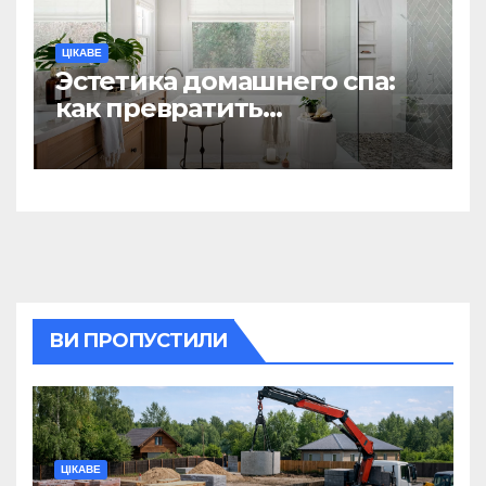
ЦІКАВЕ
Эстетика домашнего спа:
как превратить
ежедневную гигиену в
восстанавливающий
ритуал
ВИ ПРОПУСТИЛИ
ЦІКАВЕ