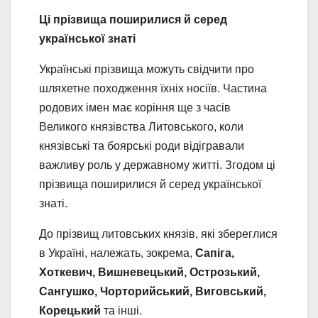
Ці прізвища поширилися й серед
української знаті
Українські прізвища можуть свідчити про
шляхетне походження їхніх носіїв. Частина
родових імен має коріння ще з часів
Великого князівства Литовського, коли
князівські та боярські роди відігравали
важливу роль у державному житті. Згодом ці
прізвища поширилися й серед української
знаті.
До прізвищ литовських князів, які збереглися
в Україні, належать, зокрема,
Сапіга,
Хоткевич, Вишневецький, Острозький,
Сангушко, Чорторийський, Виговський,
Корецький
та інші.