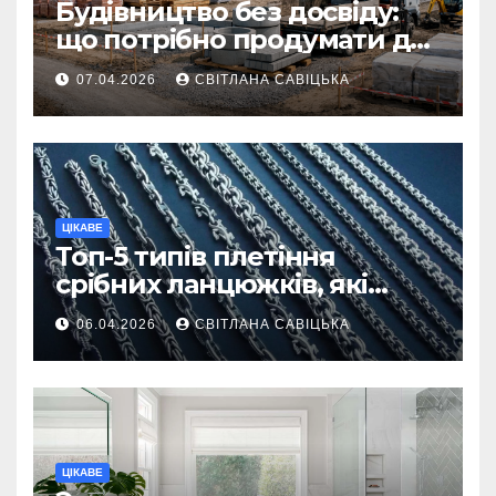
Будівництво без досвіду:
що потрібно продумати до
першої доставки на
07.04.2026
СВІТЛАНА САВІЦЬКА
ділянку
ЦІКАВЕ
Топ-5 типів плетіння
срібних ланцюжків, які
вважаються
06.04.2026
СВІТЛАНА САВІЦЬКА
найнадійнішими
ЦІКАВЕ