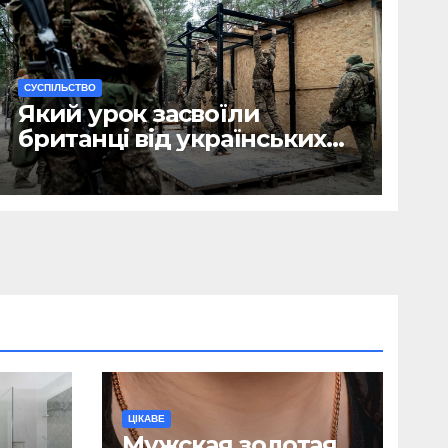
CУСПІЛЬСТВО
Який урок засвоїли
британці від українських
військових?
ЦІКАВЕ
Мужская золотая