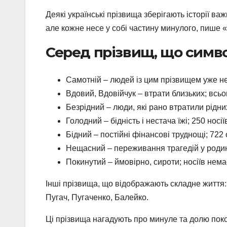
Деякі українські прізвища зберігають історії ва
але кожне несе у собі частину минулого, пише 
Серед прізвищ, що симв
Самотній – людей із цим прізвищем уже не
Вдовий, Вдовійчук – втрати близьких; всьог
Безрідний – люди, які рано втратили рідних
Голодний – бідність і нестача їжі; 250 носії
Бідний – постійні фінансові труднощі; 722 
Нещасний – переживання трагедій у родині
Покинутий – ймовірно, сироти; носіїв нема
Інші прізвища, що відображають складне життя: 
Пугач, Пугаченко, Балейко.
Ці прізвища нагадують про минуле та долю поко