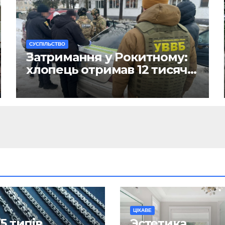
CУСПІЛЬСТВО
Затримання у Рокитному:
хлопець отримав 12 тисяч
Євро за допомогу
чоловікам
ЦІКАВЕ
5 типів
Эстетика