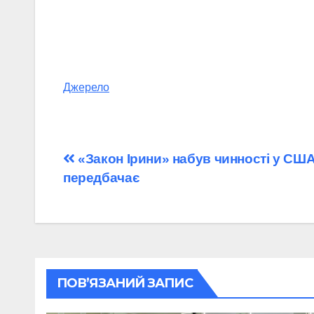
Джерело
Навігація
«Закон Ірини» набув чинності у США: 
передбачає
записів
ПОВ’ЯЗАНИЙ ЗАПИС