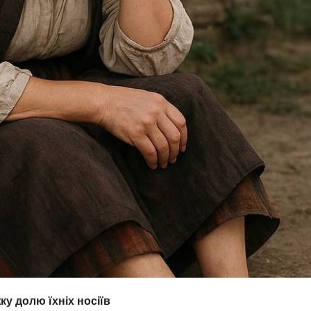
ку долю їхніх носіїв