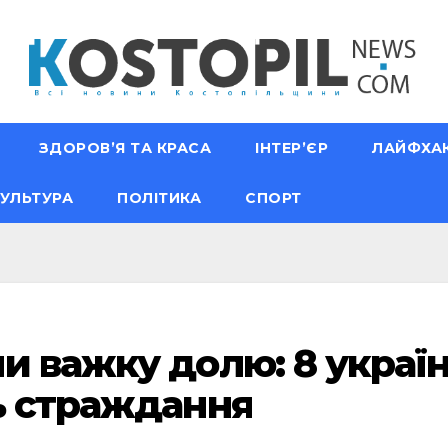
ЗДОРОВ’Я ТА КРАСА
ІНТЕР’ЄР
ЛАЙФХА
УЛЬТУРА
ПОЛІТИКА
СПОРТ
и важку долю: 8 україн
ь страждання