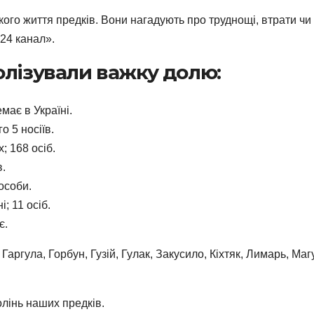
жкого життя предків. Вони нагадують про труднощі, втрати чи 
«24 канал».
олізували важку долю:
має в Україні.
о 5 носіїв.
; 168 осіб.
в.
особи.
; 11 осіб.
є.
Гаргула, Горбун, Гузій, Гулак, Закусило, Кіхтяк, Лимарь, Ма
лінь наших предків.