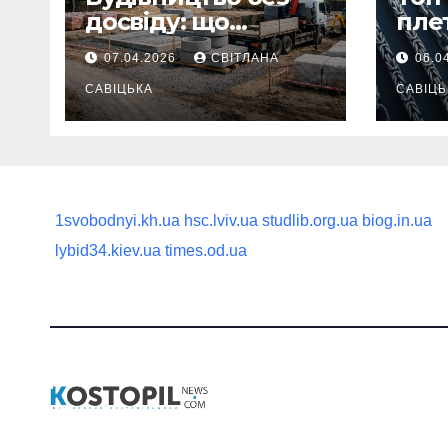
досвіду: що
пле
потрібно
ланц
07.04.2026
СВІТЛАНА
06.0
продумати до
вва
першої доставки
САВІЦЬКА
най
САВІЦЬ
на ділянку
1svobodnyi.kh.ua
hsc.lviv.ua
studlib.org.ua
biog.in.ua
lybid34.kiev.ua
times.od.ua