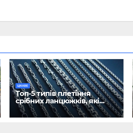
ЦІКАВЕ
Топ-5 типів плетіння
срібних ланцюжків, які
вважаються
найнадійнішими