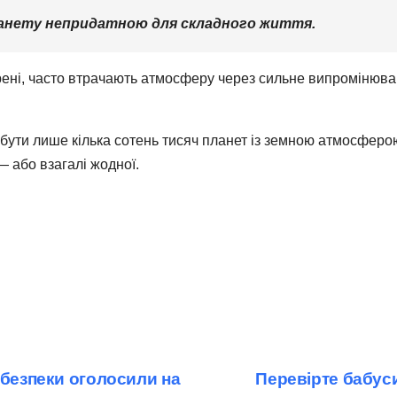
ланету непридатною для складного життя.
рені, часто втрачають атмосферу через сильне випромінюван
ути лише кілька сотень тисяч планет із земною атмосферою
— або взагалі жодної.
ебезпеки оголосили на
Перевірте бабуси