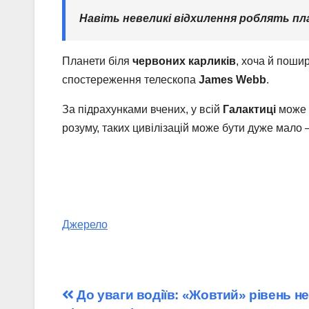
Навіть невеликі відхилення роблять п
Планети біля
червоних карликів
, хоча й поши
спостереження телескопа
James Webb
.
За підрахунками вчених, у всій
Галактиці
може б
розуму, таких цивілізацій може бути дуже мало 
Джерело
Навігація
До уваги водіїв: «Жовтий» рівень н