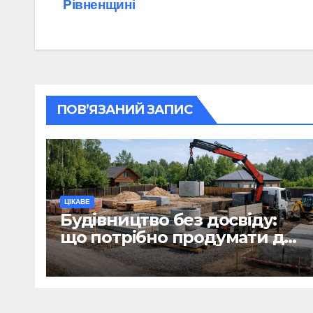
Рівненщині
записів
ПОВ’ЯЗАНИЙ ЗАПИС
ЦІКАВЕ
Будівництво без досвіду:
що потрібно продумати до
першої доставки на
ділянку