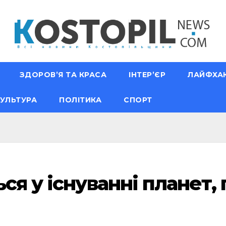
ЗДОРОВ’Я ТА КРАСА
ІНТЕР’ЄР
ЛАЙФХА
УЛЬТУРА
ПОЛІТИКА
СПОРТ
ся у існуванні планет,