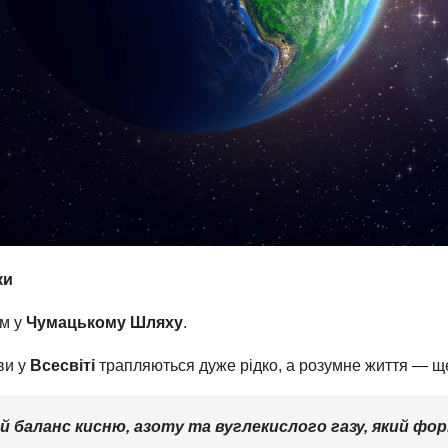
ки
ім у
Чумацькому Шляху
.
ви у
Всесвіті
трапляються дуже рідко, а розумне життя — ще
 баланс кисню, азоту та вуглекислого газу, який фор