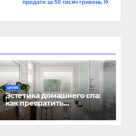
продати за 50 тисяч гривень
ЦІКАВЕ
Эстетика домашнего спа:
как превратить
ежедневную гигиену в
восстанавливающий
ритуал