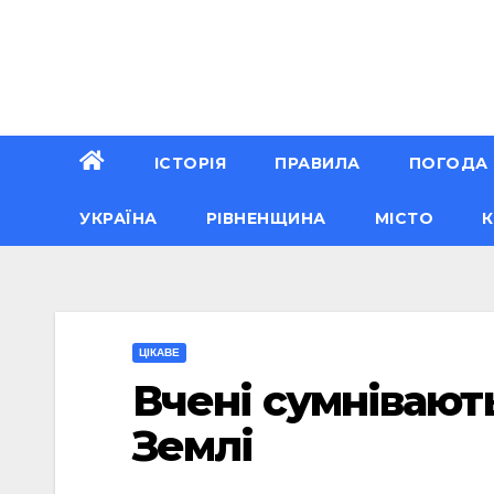
Перейти
до
вмісту
ІСТОРІЯ
ПРАВИЛА
ПОГОДА
УКРАЇНА
РІВНЕНЩИНА
МІСТО
К
ЦІКАВЕ
Вчені сумнівають
Землі