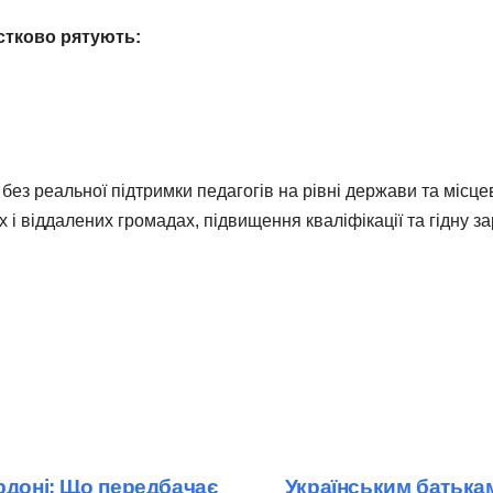
стково рятують:
ез реальної підтримки педагогів на рівні держави та місце
 і віддалених громадах, підвищення кваліфікації та гідну за
рдоні: Що передбачає
Українським батька