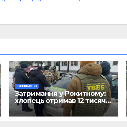
CУСПІЛЬСТВО
Затримання у Рокитному:
хлопець отримав 12 тисяч
Євро за допомогу
чоловікам