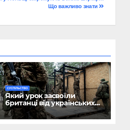
Що важливо знати
CУСПІЛЬСТВО
Який урок засвоїли
британці від українських
військових?