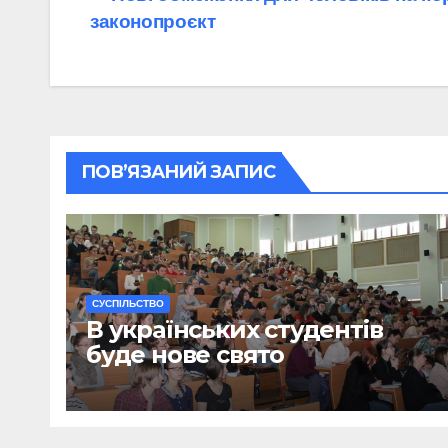
Навігація
законопроєкт
записів
ПОВ’ЯЗАНИЙ ЗАПИС
CУСПІЛЬСТВО
В українських студентів
буде нове свято