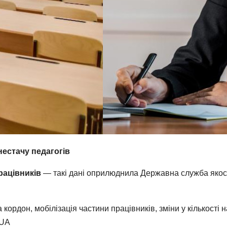
нестачу педагогів
рацівників
— такі дані оприлюднила Державна служба якості
а кордон, мобілізація частини працівників, зміни у кількості
.UA