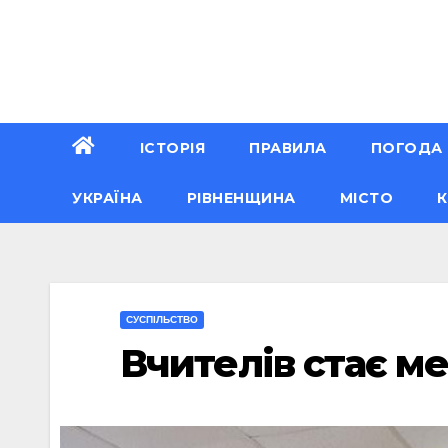
Перейти
до
вмісту
ІСТОРІЯ
ПРАВИЛА
ПОГОДА
УКРАЇНА
РІВНЕНЩИНА
МІСТО
К
CУСПІЛЬСТВО
Вчителів стає м