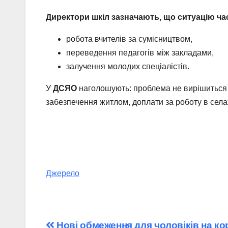
Директори шкіл зазначають, що ситуацію ча
робота вчителів за сумісництвом,
переведення педагогів між закладами,
залучення молодих спеціалістів.
У
ДСЯО
наголошують: проблема не вирішиться б
забезпечення житлом, доплати за роботу в селах
Джерело
Нові обмеження для чоловіків на ко