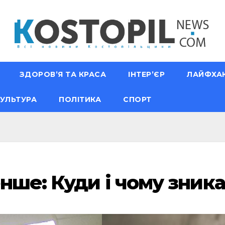
ЗДОРОВ’Я ТА КРАСА
ІНТЕР’ЄР
ЛАЙФХА
УЛЬТУРА
ПОЛІТИКА
СПОРТ
енше: Куди і чому зник