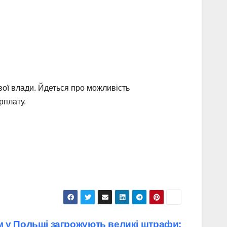
вої влади. Йдеться про можливість
рплату.
м у Польщі загрожують великі штрафи: