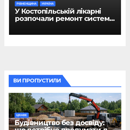
РІВНЕНЩИНА
УКРАЇНА
У Костопільській лікарні
розпочали ремонт системи
гарячого водопостачання
ВИ ПРОПУСТИЛИ
ЦІКАВЕ
Будівництво без досвіду:
що потрібно продумати до