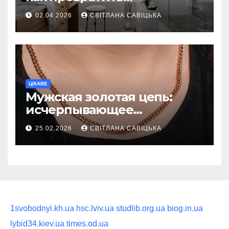
ежедневную гигиену в
02.04.2026
СВІТЛАНА САВІЦЬКА
восстанавливающий
ритуал
ЦІКАВЕ
Мужская золотая цепь:
исчерпывающее
руководство по выбору
25.02.2026
СВІТЛАНА САВІЦЬКА
статусного украшения
1svobodnyi.kh.ua
hsc.lviv.ua
studlib.org.ua
biog.in.ua
lybid34.kiev.ua
times.od.ua