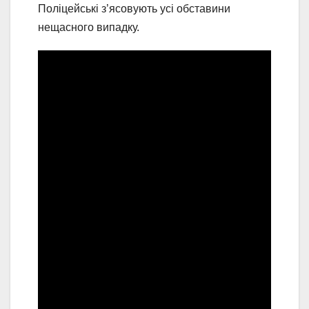
Поліцейські з’ясовують усі обставини
нещасного випадку.