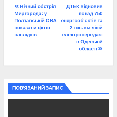
Навігація
Нічний обстріл
ДТЕК відновив
Миргорода: у
понад 750
записів
Полтавській ОВА
енергооб’єктів та
показали фото
2 тис. км ліній
наслідків
електропередачі
в Одеській
області
ПОВ’ЯЗАНИЙ ЗАПИС