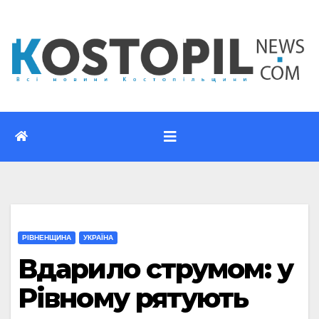
Перейти
до
вмісту
РІВНЕНЩИНА
УКРАЇНА
Вдарило струмом: у
Рівному рятують