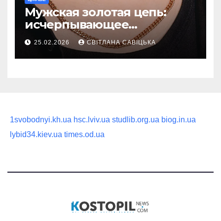
Мужская золотая цепь:
исчерпывающее
руководство по выбору
25.02.2026
СВІТЛАНА САВІЦЬКА
статусного украшения
1svobodnyi.kh.ua
hsc.lviv.ua
studlib.org.ua
biog.in.ua
lybid34.kiev.ua
times.od.ua