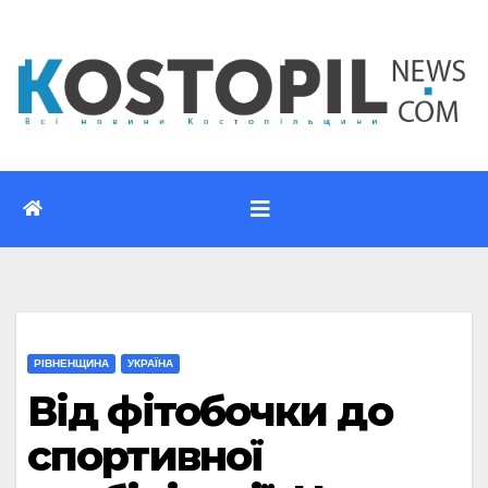
Перейти
до
вмісту
РІВНЕНЩИНА
УКРАЇНА
Від фітобочки до
спортивної