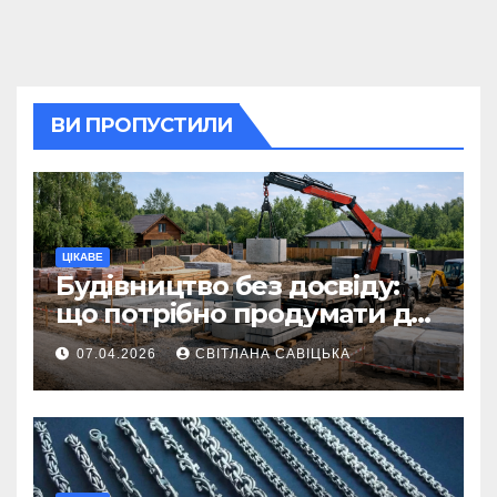
ВИ ПРОПУСТИЛИ
ЦІКАВЕ
Будівництво без досвіду:
що потрібно продумати до
першої доставки на
07.04.2026
СВІТЛАНА САВІЦЬКА
ділянку