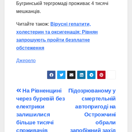
Бугринській тергромаді проживає 4 тисячі
мешканців.
Читайте також:
Вірусні гепатити,
холестерин та оксигенація: Рівнян
запрошують пройти безплатне
обстеження
Джерело
Навігація
На Рівненщині
Підозрюваному у
через буревій без
смертельній
записів
електрики
автопригоді на
залишилися
Острожчині
більше тисячі
обрали
споживачів
запобіжний захід