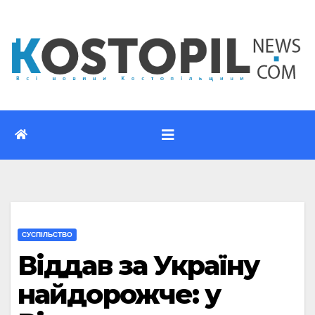
Перейти
до
вмісту
CУСПІЛЬСТВО
Віддав за Україну
найдорожче: у