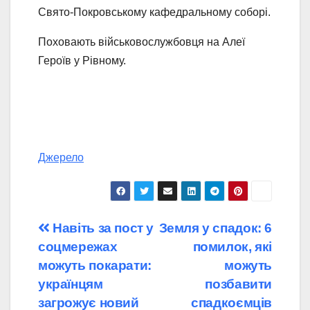
Свято-Покровському кафедральному соборі.
Поховають військовослужбовця на Алеї
Героїв у Рівному.
Джерело
Навігація
Навіть за пост у
Земля у спадок: 6
соцмережах
помилок, які
записів
можуть покарати:
можуть
українцям
позбавити
загрожує новий
спадкоємців