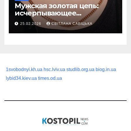
Мужская золотая цепь:
исчерпывающее
руководство по выбору
25.02.2026
СВІТЛАНА САВІЦЬКА
статусного украшения
1svobodnyi.kh.ua
hsc.lviv.ua
studlib.org.ua
biog.in.ua
lybid34.kiev.ua
times.od.ua