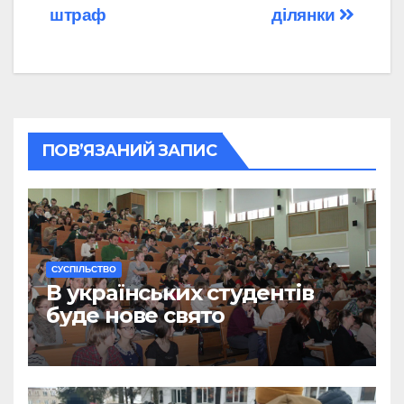
штраф
ділянки
ПОВ’ЯЗАНИЙ ЗАПИС
CУСПІЛЬСТВО
В українських студентів
буде нове свято