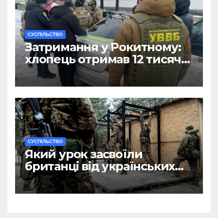
CУСПІЛЬСТВО
Затримання у Рокитному:
хлопець отримав 12 тисяч
Євро за допомогу
чоловікам
CУСПІЛЬСТВО
Який урок засвоїли
британці від українських
військових?