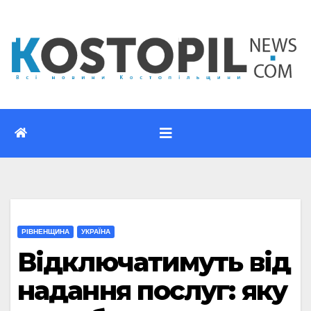
Перейти
до
вмісту
РІВНЕНЩИНА
УКРАЇНА
Відключатимуть від
надання послуг: яку