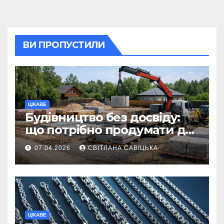
ВИ ПРОПУСТИЛИ
ЦІКАВЕ
Будівництво без досвіду:
що потрібно продумати до
першої доставки на
07.04.2026
СВІТЛАНА САВІЦЬКА
ділянку
ЦІКАВЕ