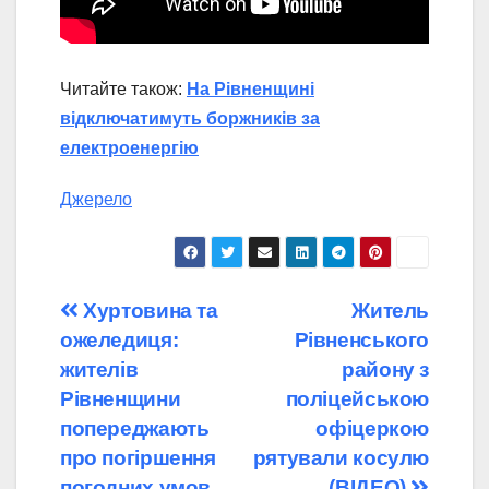
Читайте також:
На Рівненщині
відключатимуть боржників за
електроенергію
Джерело
Навігація
Хуртовина та
Житель
ожеледиця:
Рівненського
записів
жителів
району з
Рівненщини
поліцейською
попереджають
офіцеркою
про погіршення
рятували косулю
погодних умов
(ВІДЕО)