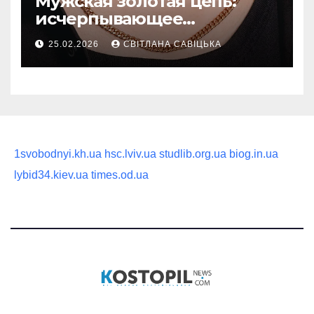
Мужская золотая цепь:
исчерпывающее
руководство по выбору
25.02.2026
СВІТЛАНА САВІЦЬКА
статусного украшения
1svobodnyi.kh.ua
hsc.lviv.ua
studlib.org.ua
biog.in.ua
lybid34.kiev.ua
times.od.ua