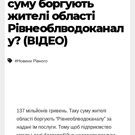
суму боргують
жителі області
Рівнеоблводоканал
у? (ВІДЕО)
#Новини Рівного
137 мільйонів гривень. Таку суму жителі
області боргують “Рівнеоблводоканалу” за
надані їм послуги. Тому щоб підприємство