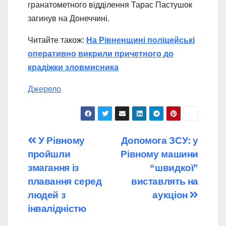
гранатометного відділення Тарас Пастушок
загинув на Донеччині.
Читайте також:
На Рівненщині поліцейські
оперативно викрили причетного до
крадіжки зловмисника
Джерело
Навігація
У Рівному
Допомога ЗСУ: у
пройшли
Рівному машини
записів
змагання із
“швидкої”
плавання серед
виставлять на
людей з
аукціон
інвалідністю