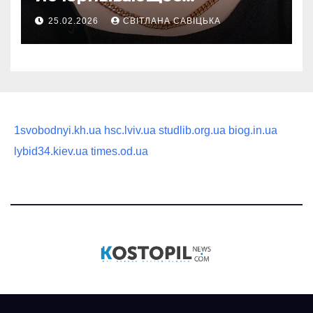
руководство по выбору
25.02.2026
СВІТЛАНА САВІЦЬКА
статусного украшения
1svobodnyi.kh.ua
hsc.lviv.ua
studlib.org.ua
biog.in.ua
lybid34.kiev.ua
times.od.ua