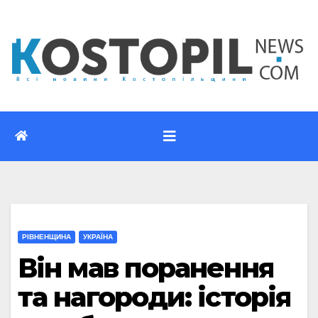
Перейти
до
вмісту
РІВНЕНЩИНА
УКРАЇНА
Він мав поранення
та нагороди: історія