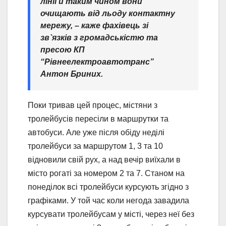
лінії й таким чином вони
очищають від льоду контактну
мережу,
– каже фахівець зі
зв`язків з громадськістю та
пресою КП
“Рівнеелектроавтотранс”
Антон Бриних.
Поки тривав цей процес, містяни з
тролейбусів пересіли в маршрутки та
автобуси. Але уже після обіду неділі
тролейбуси за маршрутом 1, 3 та 10
відновили свій рух, а над вечір виїхали в
місто рогаті за номером 2 та 7. Станом на
понеділок всі тролейбуси курсують згідно з
графіками. У той час коли негода завадила
курсувати тролейбусам у місті, через неї без