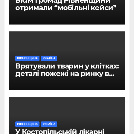
Вісім громад Рівненщини
отримали “мобільні кейси”
РІВНЕНЩИНА
УКРАЇНА
Врятували тварин у клітках:
деталі пожежі на ринку в
Рівному
РІВНЕНЩИНА
УКРАЇНА
У Костопільській лікарні