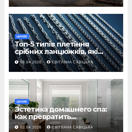
ділянку
ЦІКАВЕ
Топ-5 типів плетіння
срібних ланцюжків, які
вважаються
06.04.2026
СВІТЛАНА САВІЦЬКА
найнадійнішими
ЦІКАВЕ
Эстетика домашнего спа:
как превратить
ежедневную гигиену в
02.04.2026
СВІТЛАНА САВІЦЬКА
восстанавливающий