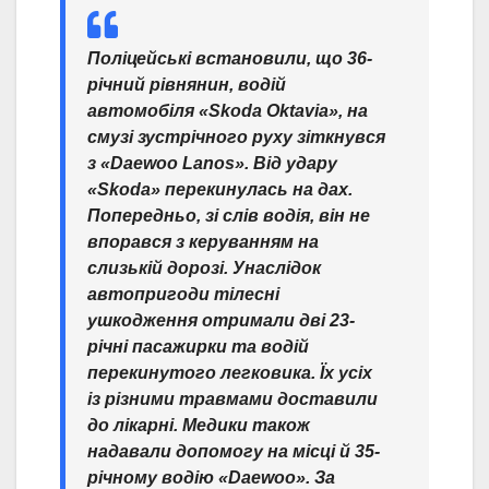
Поліцейські встановили, що 36-
річний рівнянин, водій
автомобіля «Skoda Oktavia», на
смузі зустрічного руху зіткнувся
з «Daewoo Lanos». Від удару
«Skoda» перекинулась на дах.
Попередньо, зі слів водія, він не
впорався з керуванням на
слизькій дорозі. Унаслідок
автопригоди тілесні
ушкодження отримали дві 23-
річні пасажирки та водій
перекинутого легковика. Їх усіх
із різними травмами доставили
до лікарні. Медики також
надавали допомогу на місці й 35-
річному водію «Daewoo». За