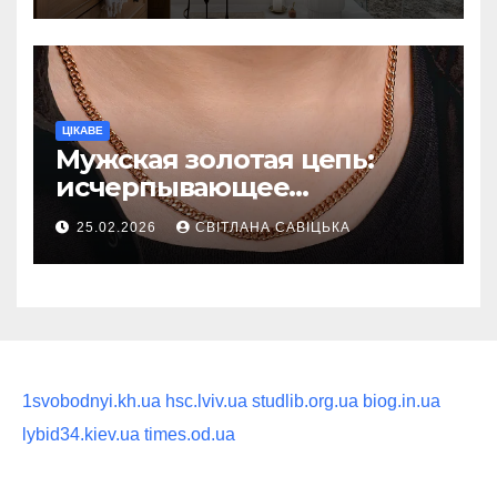
ритуал
ЦІКАВЕ
Мужская золотая цепь:
исчерпывающее
руководство по выбору
25.02.2026
СВІТЛАНА САВІЦЬКА
статусного украшения
1svobodnyi.kh.ua
hsc.lviv.ua
studlib.org.ua
biog.in.ua
lybid34.kiev.ua
times.od.ua