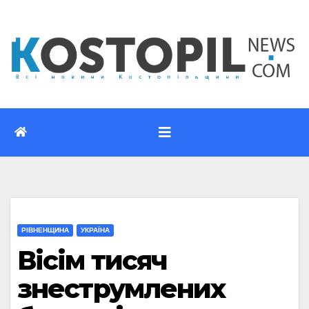
Перейти
до
вмісту
РІВНЕНЩИНА
УКРАЇНА
Вісім тисяч
знеструмлених