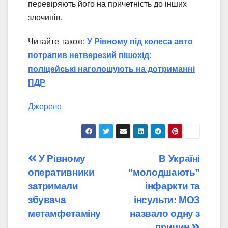
перевіряють його на причетність до інших
злочинів.
Читайте також:
У Рівному під колеса авто
потрапив нетверезий пішохід:
поліцейські наголошують на дотриманні
ПДР
Джерело
Навігація
У Рівному
В Україні
оперативники
“молодшають”
записів
затримали
інфаркти та
збувача
інсульти: МОЗ
метамфетаміну
назвало одну з
причин