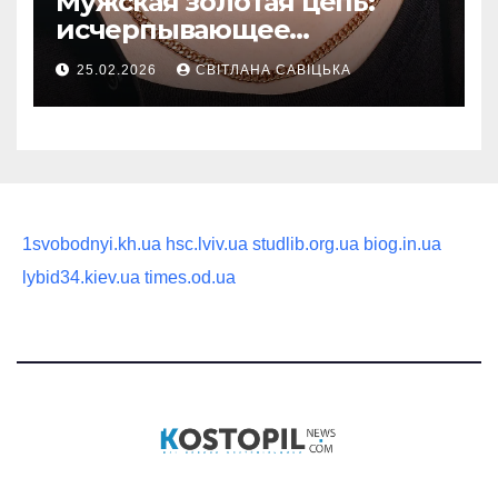
Мужская золотая цепь:
исчерпывающее
руководство по выбору
25.02.2026
СВІТЛАНА САВІЦЬКА
статусного украшения
1svobodnyi.kh.ua
hsc.lviv.ua
studlib.org.ua
biog.in.ua
lybid34.kiev.ua
times.od.ua