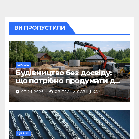
ВИ ПРОПУСТИЛИ
ЦІКАВЕ
Будівництво без досвіду:
що потрібно продумати до
першої доставки на
07.04.2026
СВІТЛАНА САВІЦЬКА
ділянку
ЦІКАВЕ