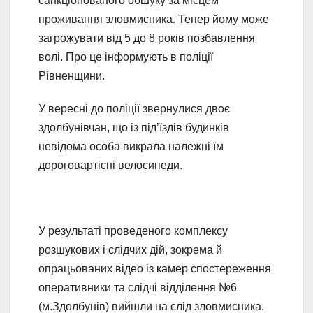
санкціонованого обшуку за місцем
проживання зловмисника. Тепер йому може
загрожувати від 5 до 8 років позбавлення
волі. Про це інформують в поліції
Рівненщини.
У вересні до поліції звернулися двоє
здолбунівчан, що із під’їздів будинків
невідома особа викрала належні їм
дороговартісні велосипеди.
У результаті проведеного комплексу
розшукових і слідчих дій, зокрема й
опрацьованих відео із камер спостереження
оперативники та слідчі відділення №6
(м.Здолбунів) вийшли на слід зловмисника.