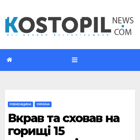
Перейти
до
вмісту
РІВНЕНЩИНА
УКРАЇНА
Вкрав та сховав на
горищі 15