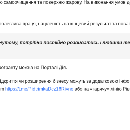
єю самоочищення та поверхню жарову. На виконання умов д
полеглива праця, націленість на кінцевий результат та поваг
нутому, потрібно постійно розвиватись і любити те 
рогранту можна на Порталі Дія.
ідкриття чи розширення бізнесу можуть за додатковою інфо
ram
https://t.me/PidtrimkaDcz16Rivne
або на «гарячу» лінію Рі