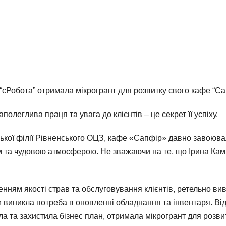
“єРобота” отримала мікрогрант для розвитку свого кафе “Са
леглива праця та увага до клієнтів – це секрет її успіху.
ької філії Рівненського ОЦЗ, кафе «Сапфір» давно завоювал
 та чудовою атмосферою. Не зважаючи на те, що Ірина Камі
ням якості страв та обслуговування клієнтів, ретельно вив
им виникла потреба в оновленні обладнання та інвентаря. Ві
ла та захистила бізнес план, отримала мікрогрант для розви