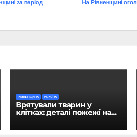
нщині за період
На Рівненщині огол
РІВНЕНЩИНА
УКРАЇНА
Врятували тварин у
клітках: деталі пожежі на
ринку в Рівному