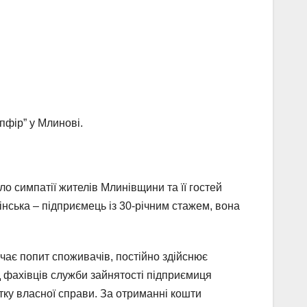
пфір” у Млинові.
о симпатії жителів Млинівщини та її гостей
нська – підприємець із 30-річним стажем, вона
чає попит споживачів, постійно здійснює
д фахівців служби зайнятості підприємиця
тку власної справи. За отриманні кошти