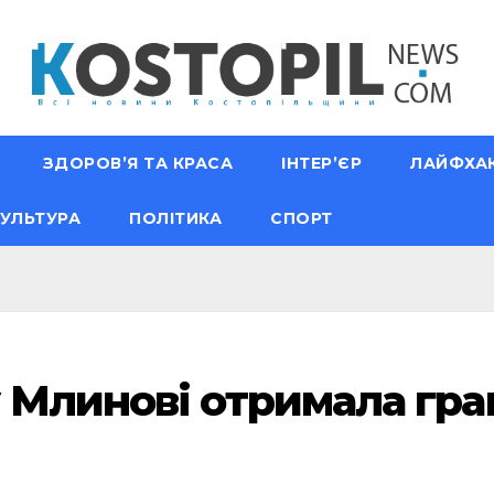
ЗДОРОВ’Я ТА КРАСА
ІНТЕР’ЄР
ЛАЙФХА
УЛЬТУРА
ПОЛІТИКА
СПОРТ
 Млинові отримала гран