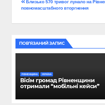
Навігація
Близько 570 тривог лунало на Рівне
повномасштабного вторгнення
записів
ПОВ’ЯЗАНИЙ ЗАПИС
РІВНЕНЩИНА
УКРАЇНА
Вісім громад Рівненщини
отримали “мобільні кейси”