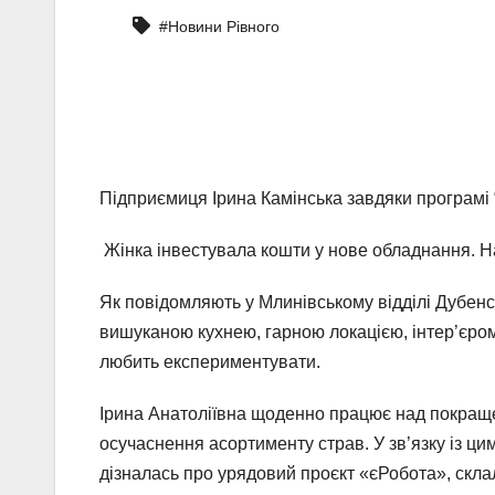
#Новини Рівного
Підприємиця Ірина Камінська завдяки програмі 
Жінка інвестувала кошти у нове обладнання. Напо
Як повідомляють у Млинівському відділі Дубенс
вишуканою кухнею, гарною локацією, інтер’єром
любить експериментувати.
Ірина Анатоліївна щоденно працює над покращен
осучаснення асортименту страв. У зв’язку із ц
дізналась про урядовий проєкт «єРобота», скла