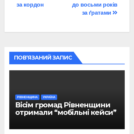
за кордон
до восьми років
за ґратами
ПОВ’ЯЗАНИЙ ЗАПИС
РІВНЕНЩИНА
УКРАЇНА
Вісім громад Рівненщини
отримали “мобільні кейси”