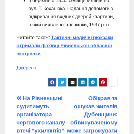
5 березня о 18:35 селище Млинів по
вул. Т. Коханюка. Надання допомоги з
відкривання вхідних дверей квартири,
в якій виявлено тіло жінки, 1937 р. н.
Читайте також:
Тактичні медичні рюкзаки
отримали фахівці Рівненської обласної
екстренки
Джерело
Навігація
На Рівненщині
Обікрав та
судитимуть
ошукав жителів
записів
організатора
Дубенщини:
чергового каналу
обвинуваченому
втечі “ухилянтів”
може загрожувати