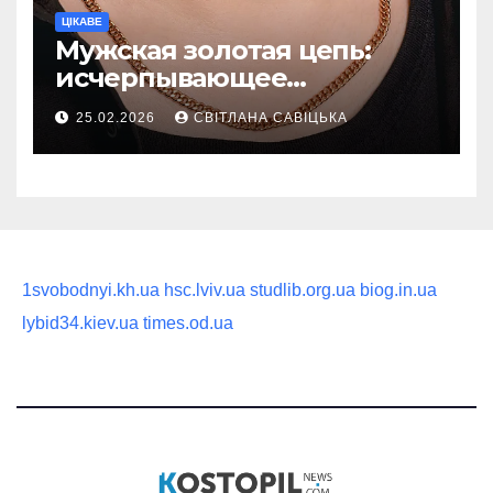
ЦІКАВЕ
Мужская золотая цепь:
исчерпывающее
руководство по выбору
25.02.2026
СВІТЛАНА САВІЦЬКА
статусного украшения
1svobodnyi.kh.ua
hsc.lviv.ua
studlib.org.ua
biog.in.ua
lybid34.kiev.ua
times.od.ua