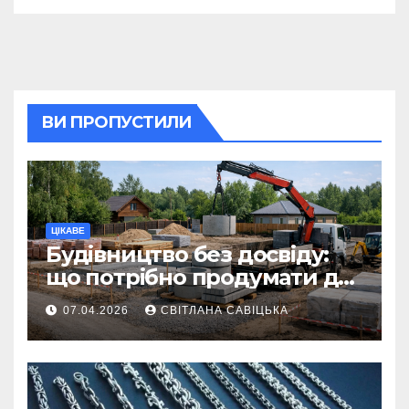
ВИ ПРОПУСТИЛИ
ЦІКАВЕ
Будівництво без досвіду:
що потрібно продумати до
першої доставки на
07.04.2026
СВІТЛАНА САВІЦЬКА
ділянку