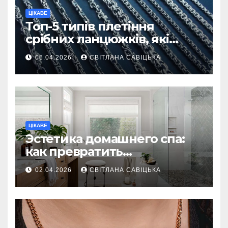
ЦІКАВЕ
Топ-5 типів плетіння
срібних ланцюжків, які
вважаються
06.04.2026
СВІТЛАНА САВІЦЬКА
найнадійнішими
ЦІКАВЕ
Эстетика домашнего спа:
как превратить
ежедневную гигиену в
02.04.2026
СВІТЛАНА САВІЦЬКА
восстанавливающий
ритуал