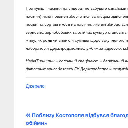
При купівлі насіння на сидерат не забудьте ознайомит
насіння) який повинен зберігатися за місцем здійсне
посівні та сортові якості на насіння, яке він збираєт
зернових, зернобобових та олійних культур становить
минулих років чи виникли сумніви щодо закупленого н
лабораторія Держпродспоживслужби» за адресою: м.Р
НадіяТищишин – головний спеціаліст – державний і
фітосанітарної безпеки ГУ Держпродспроживслужби 
Джерело
Навігація
Поблизу Костополя відбувся благод
обійми»