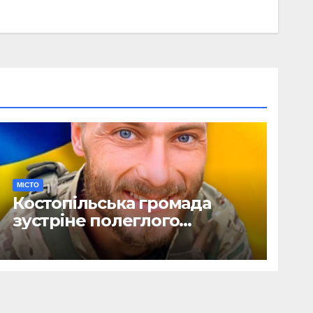
МІСТО
Костопільська громада
зустріне полеглого
головного сержанта Сергія
Василюка