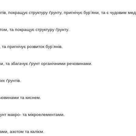
нтів, покращує структуру ґрунту, пригнічує бур’яни, та є чудовим ме
том, та покращує структуру ґрунту.
а пригнічує розвиток бур’янів.
яни, та збагачує ґрунт органічними речовинами.
их ґрунтів.
ечовинами та киснем.
унт макро- та мікроелементами.
ми, азотом та калієм.