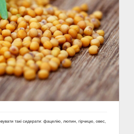
вувати такі сидерати: фацелію, люпин, гірчицю, овес,