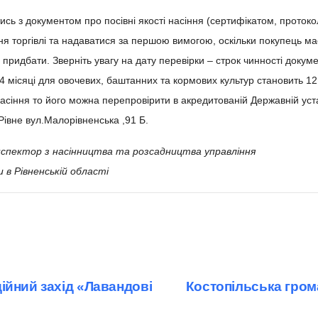
ись з документом про посівні якості насіння (сертифікатом, протоко
ння торгівлі та надаватися за першою вимогою, оскільки покупець м
ься придбати. Зверніть увагу на дату перевірки – строк чинності доку
 4 місяці для овочевих, баштанних та кормових культур становить 
асіння то його можна перепровірити в акредитованій Державній уст
івне вул.Малорівненська ,91 Б.
нспектор з насінництва та розсадництва управління
в Рівненській області
ійний захід «Лавандові
Костопільська гром