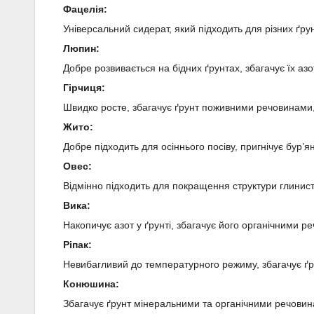
Фацелія:
Універсальний сидерат, який підходить для різних ґру
Люпин:
Добре розвивається на бідних ґрунтах, збагачує їх азо
Гірчиця:
Швидко росте, збагачує ґрунт поживними речовинами, т
Жито:
Добре підходить для осіннього посіву, пригнічує бур’
Овес:
Відмінно підходить для покращення структури глинист
Вика:
Накопичує азот у ґрунті, збагачує його органічними р
Ріпак:
Невибагливий до температурного режиму, збагачує ґр
Конюшина:
Збагачує ґрунт мінеральними та органічними речовина