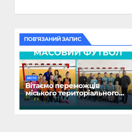
записів
ПОВ’ЯЗАНИЙ ЗАПИС
МІСТО
Вітаємо переможців
міського територіального
етапу змагань «Пліч-о-пліч:
Всеукраїнські шкільні ліги»