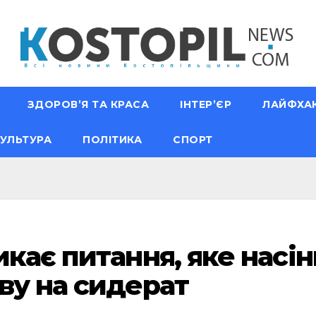
ЗДОРОВ’Я ТА КРАСА
ІНТЕР’ЄР
ЛАЙФХА
УЛЬТУРА
ПОЛІТИКА
СПОРТ
икає питання, яке насі
ву на сидерат