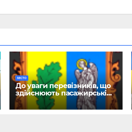
МІСТО
До уваги перевізників, що
здійснюють пасажирські
перевезення