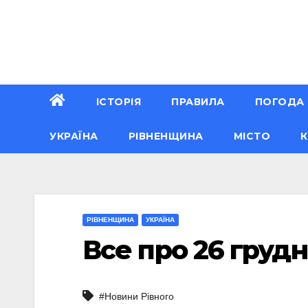
Перейти
до
вмісту
ІСТОРІЯ
ПРАВИЛА
ПОГОДА
УКРАЇНА
РІВНЕНЩИНА
МІСТО
К
РІВНЕНЩИНА
УКРАЇНА
Все про 26 грудн
#Новини Рівного