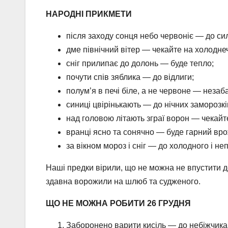
НАРОДНІ ПРИКМЕТИ
після заходу сонця небо червоніє — до си
дме північний вітер — чекайте на холодне
сніг прилипає до долонь — буде тепло;
почути спів зяблика — до відлиги;
полум’я в печі біле, а не червоне — незаб
синиці цвірінькають — до нічних заморозкі
над головою літають зграї ворон — чекайт
вранці ясно та сонячно — буде гарний вр
за вікном мороз і сніг — до холодного і не
Наші предки вірили, що не можна не впустити д
здавна ворожили на шлюб та судженого.
ЩО НЕ МОЖНА РОБИТИ 26 ГРУДНЯ
Заборонено варити кисіль — до небіжчика 