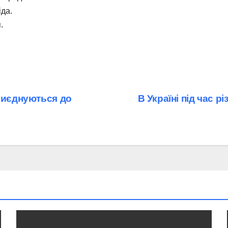
іда.
.
приєднуються до
В Україні під час 