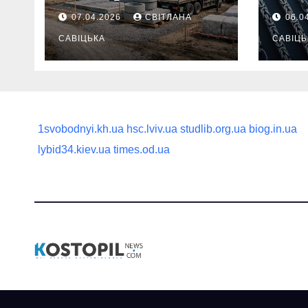
потрібно
ланц
07.04.2026
СВІТЛАНА
06.0
продумати до
вва
першої доставки
САВІЦЬКА
най
САВІЦЬ
на ділянку
1svobodnyi.kh.ua
hsc.lviv.ua
studlib.org.ua
biog.in.ua
lybid34.kiev.ua
times.od.ua