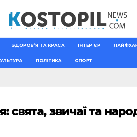
ЗДОРОВ’Я ТА КРАСА
ІНТЕР’ЄР
ЛАЙФХА
УЛЬТУРА
ПОЛІТИКА
СПОРТ
я: свята, звичаї та нар