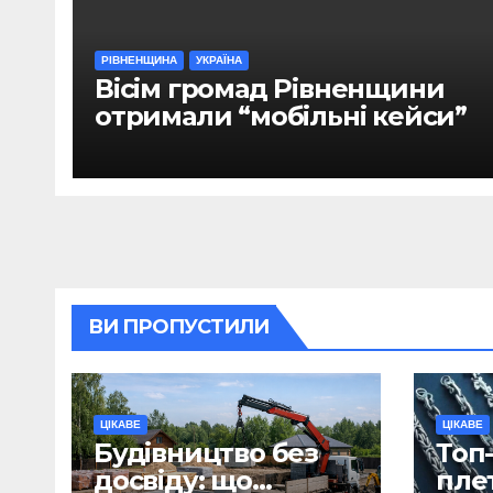
РІВНЕНЩИНА
УКРАЇНА
Вісім громад Рівненщини
отримали “мобільні кейси”
ВИ ПРОПУСТИЛИ
ЦІКАВЕ
ЦІКАВЕ
Будівництво без
Топ-
досвіду: що
пле