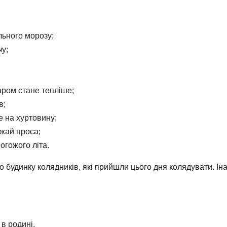
льного морозу;
чу;
аром стане тепліше;
в;
е на хуртовину;
ожай проса;
погожого літа.
о будинку колядників, які прийшли цього дня колядувати. І
в родині.