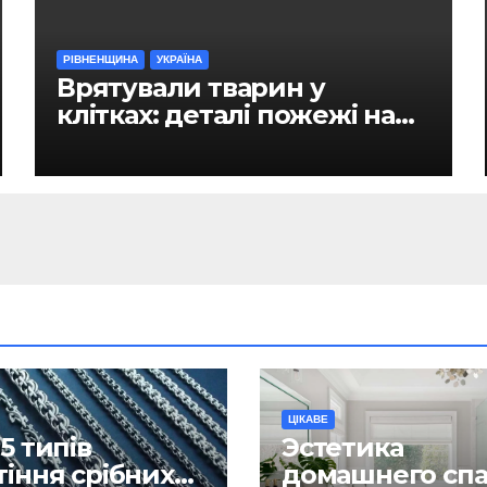
РІВНЕНЩИНА
УКРАЇНА
Врятували тварин у
клітках: деталі пожежі на
ринку в Рівному
ЦІКАВЕ
5 типів
Эстетика
тіння срібних
домашнего спа