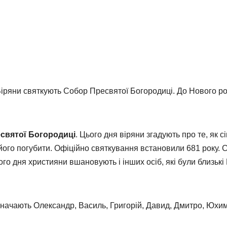
 Віряни святкують Собор Пресвятої Богородиці. До Нового ро
святої Богородиці
. Цього дня віряни згадують про те, як 
 його погубити. Офіційно святкування встановили 681 року. 
ого дня християни вшановують і інших осіб, які були близькі 
начають Олександр, Василь, Григорій, Давид, Дмитро, Юхим