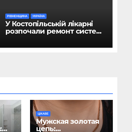
РІВНЕНЩИНА
УКРАЇНА
У Костопільській лікарні
розпочали ремонт системи
гарячого водопостачання
ЦІКАВЕ
Мужская золотая
:
цепь: