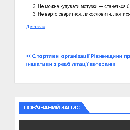
Не можна купувати мотузки — станеться б
Не варто сваритися, лихословити, лаятися
Джерело
Навігація
Спортивні організації Рівненщини 
ініціативи з реабілітації ветеранів
записів
ПОВ’ЯЗАНИЙ ЗАПИС