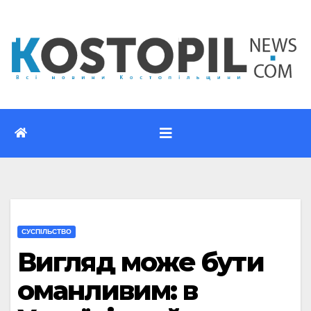
Перейти
до
вмісту
CУСПІЛЬСТВО
Вигляд може бути
оманливим: в