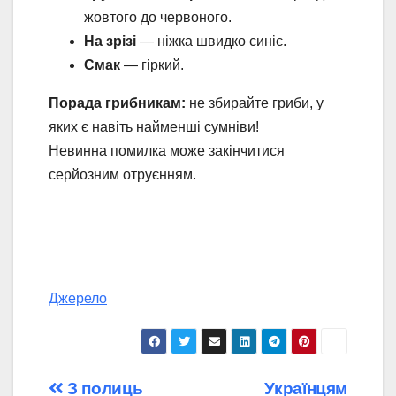
жовтого до червоного.
На зрізі
— ніжка швидко синіє.
Смак
— гіркий.
Порада грибникам:
не збирайте гриби, у
яких є навіть найменші сумніви!
Невинна помилка може закінчитися
серйозним отруєнням.
Джерело
Навігація
З полиць
Українцям