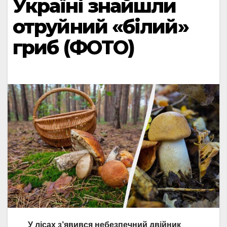
Україні знайшли
отруйний «білий»
гриб (ФОТО)
У лісах з’явився небезпечний двійник