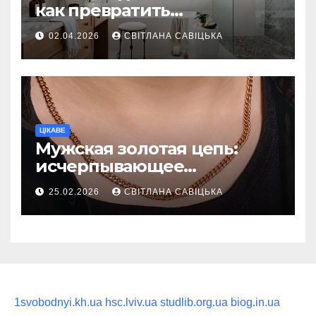
как превратить
ежедневную гигиену в
02.04.2026
СВІТЛАНА САВІЦЬКА
восстанавливающий
ритуал
ЦІКАВЕ
Мужская золотая цепь:
исчерпывающее
руководство по выбору
25.02.2026
СВІТЛАНА САВІЦЬКА
статусного украшения
1svobodnyi.kh.ua
hsc.lviv.ua
studlib.org.ua
biog.in.ua