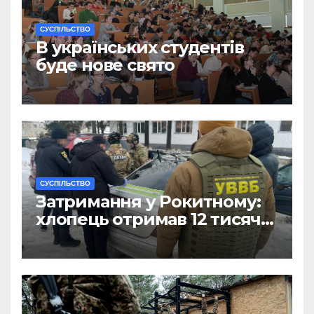
CУСПІЛЬСТВО
В українських студентів
буде нове свято
CУСПІЛЬСТВО
Затримання у Рокитному:
хлопець отримав 12 тисяч
Євро за допомогу
чоловікам