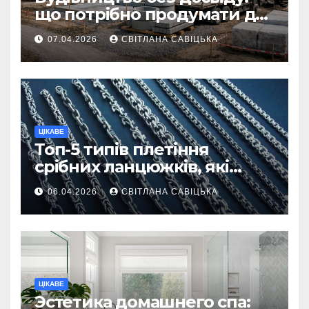
що потрібно продумати до
першої доставки на
07.04.2026
СВІТЛАНА САВІЦЬКА
ділянку
ЦІКАВЕ
Топ-5 типів плетіння
срібних ланцюжків, які
вважаються
06.04.2026
СВІТЛАНА САВІЦЬКА
найнадійнішими
ЦІКАВЕ
Эстетика домашнего спа: