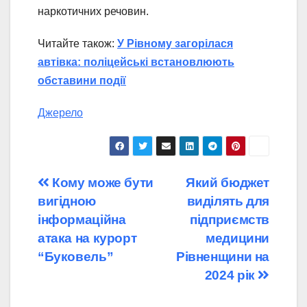
наркотичних речовин.
Читайте також:
У Рівному загорілася
автівка: поліцейські встановлюють
обставини події
Джерело
Навігація
Кому може бути
Який бюджет
вигідною
виділять для
записів
інформаційна
підприємств
атака на курорт
медицини
“Буковель”
Рівненщини на
2024 рік