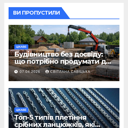
ВИ ПРОПУСТИЛИ
ЦІКАВЕ
Будівництво без досвіду:
що потрібно продумати до
першої доставки на
07.04.2026
СВІТЛАНА САВІЦЬКА
ділянку
ЦІКАВЕ
Топ-5 типів плетіння
срібних ланцюжків, які