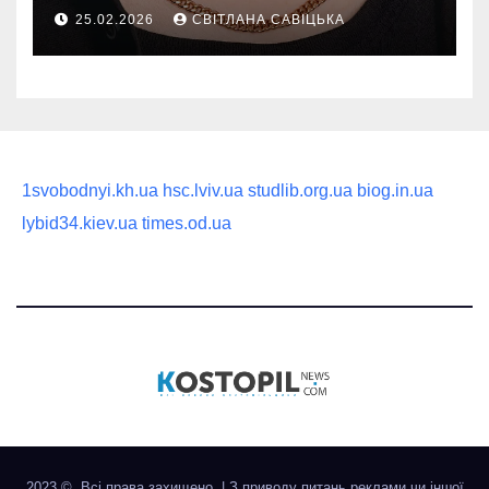
руководство по выбору
25.02.2026
СВІТЛАНА САВІЦЬКА
статусного украшения
1svobodnyi.kh.ua
hsc.lviv.ua
studlib.org.ua
biog.in.ua
lybid34.kiev.ua
times.od.ua
2023 ©. Всі права захищено.
|
З приводу питань реклами чи іншої