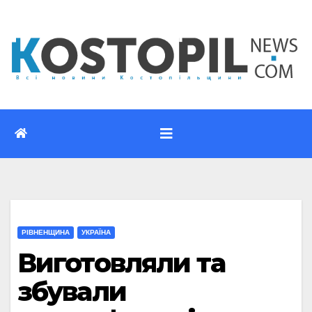
Перейти
до
вмісту
РІВНЕНЩИНА
УКРАЇНА
Виготовляли та
збували