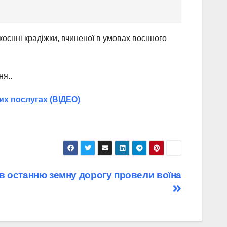
скоєнні крадіжки, вчиненої в умовах воєнного
ня..
них послугах (ВІДЕО)
 в останню земну дорогу провели воїна