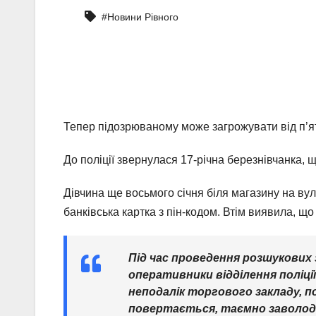
#Новини Рівного
Тепер підозрюваному може загрожувати від п’яти
До поліції звернулася 17-річна березнівчанка, щ
Дівчина ще восьмого січня біля магазину на вули
банківська картка з пін-кодом. Втім виявила, що 
Під час проведення розшукових з
оперативники відділення поліції
неподалік торгового закладу, п
повертається, таємно заволодів