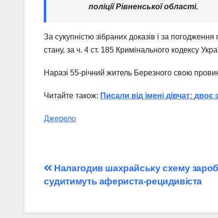
поліції Рівненської області.
За сукупністю зібраних доказів і за погодження
стану, за ч. 4 ст. 185 Кримінального кодексу Укра
Наразі 55-річний житель Березного свою провин
Читайте також:
Писали від імені дівчат: двоє
Джерело
Навігація
Налагодив шахрайську схему заробі
судитимуть афериста-рецидивіста
записів