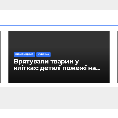
РІВНЕНЩИНА
УКРАЇНА
Врятували тварин у
клітках: деталі пожежі на
ринку в Рівному