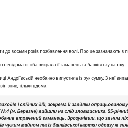
 до восьми років позбавлення волі. Про це зазначають в пол
о невідома особа викрала її гаманець та банківську картку.
ці Андріївській необачно випустила із рук сумку. З неї випа
він зник, тільки вдома.
аходів і слідчих дій, зокрема й завдяки опрацьованому
 №4 (м. Березне) вийшли на слід зловмисника. 55-річн
обачив втрачений гаманець. Зрозумівши, що за ним ніх
 чужим майном та із банківської картки одразу ж зня