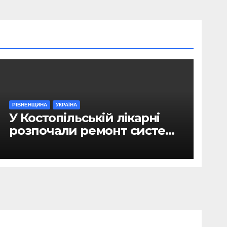
РІВНЕНЩИНА
УКРАЇНА
У Костопільській лікарні
розпочали ремонт системи
гарячого водопостачання