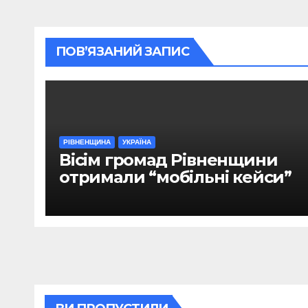
ПОВ’ЯЗАНИЙ ЗАПИС
РІВНЕНЩИНА
УКРАЇНА
Вісім громад Рівненщини
отримали “мобільні кейси”