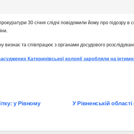
 прокуратури 30 січня слідчі повідомили йому про підозру в 
їни.
у визнає та співпрацює з органами досудового розслідуван
 засуджених Катеринівської колонії заробляли на інтим
тку: у Рівному
У Рівненській області