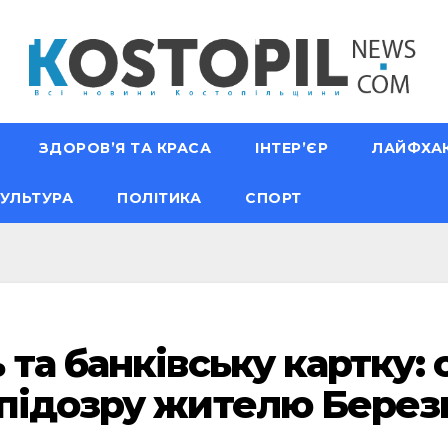
ЗДОРОВ’Я ТА КРАСА
ІНТЕР’ЄР
ЛАЙФХА
УЛЬТУРА
ПОЛІТИКА
СПОРТ
та банківську картку: 
 підозру жителю Берез