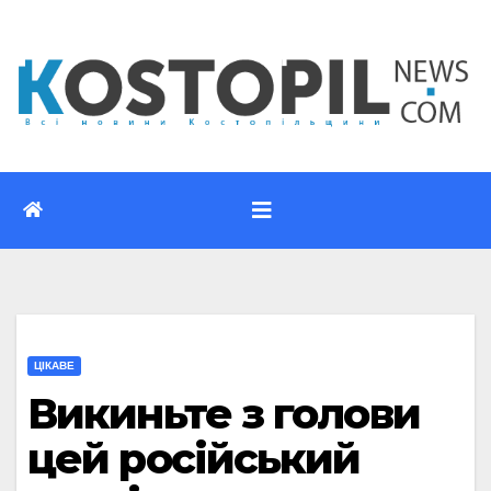
Перейти
до
вмісту
ЦІКАВЕ
Викиньте з голови
цей російський