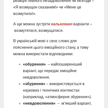
реакція певного незадоволення чи незгоди –
«Я возмущон сказаним!» чи «Мене це
возмутило!».
А ще можна зустріти
кальковані
варіанти –
возмутятися, возмущатися.
В українській мові є своє слово для
пояснення цього емоційного стану, а тому
можна використати відповідники:
«обурення»
– найпоширеніший
варіант, що передає емоційне
невдоволення.
«збурення»
– використовується в
наукових і технічних контекстах
(наприклад, «атмосферне збурення»).
«невдоволення»
– м’якший варіант,