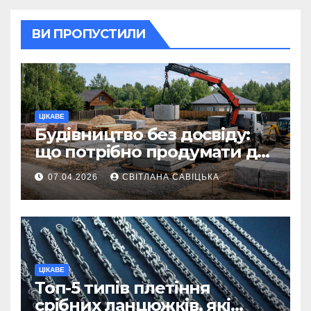
ВИ ПРОПУСТИЛИ
ЦІКАВЕ
Будівництво без досвіду:
що потрібно продумати до
першої доставки на
07.04.2026
СВІТЛАНА САВІЦЬКА
ділянку
ЦІКАВЕ
Топ-5 типів плетіння
срібних ланцюжків, які