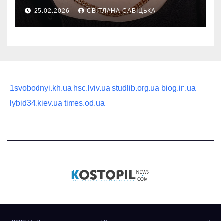
руководство по выбору
25.02.2026
СВІТЛАНА САВІЦЬКА
статусного украшения
1svobodnyi.kh.ua
hsc.lviv.ua
studlib.org.ua
biog.in.ua
lybid34.kiev.ua
times.od.ua