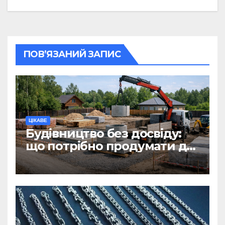
ПОВ’ЯЗАНИЙ ЗАПИС
ЦІКАВЕ
Будівництво без досвіду:
що потрібно продумати до
першої доставки на
ділянку