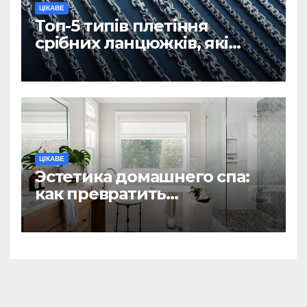
ЦІКАВЕ
Топ-5 типів плетіння
срібних ланцюжків, які
вважаються
найнадійнішими
ЦІКАВЕ
Эстетика домашнего спа:
как превратить
ежедневную гигиену в
восстанавливающий
ритуал