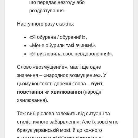
що передає незгоду або
роздратування.
Наступного разу скажіть:
«Я обурена / обурений!»,
«Мене обурили такі вчинки!».
«Я висловила своє невдоволення!».
Слово «возмущение», має і ще одне
значення – «народноє возмущение». У
цьому контексті доречні слова –
бунт,
повстання
чи
хвилювання
(народні
хвилювання).
Тож вибір слова залежить від ситуації та
стилістичного забарвлення. Але їх зовсім не
бракує українській мові, й до кожного