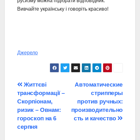
русизму можна підібрати відповідник.
Вивчайте українську і говоріть красиво!
Джерело
Навігація
Життєві
Автоматические
трансформації –
стрипперы
записів
Скорпіонам,
против ручных:
ризик – Овнам:
производительно
гороскоп на 6
сть и качество
серпня