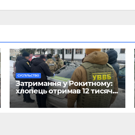
CУСПІЛЬСТВО
Затримання у Рокитному:
хлопець отримав 12 тисяч
Євро за допомогу
чоловікам