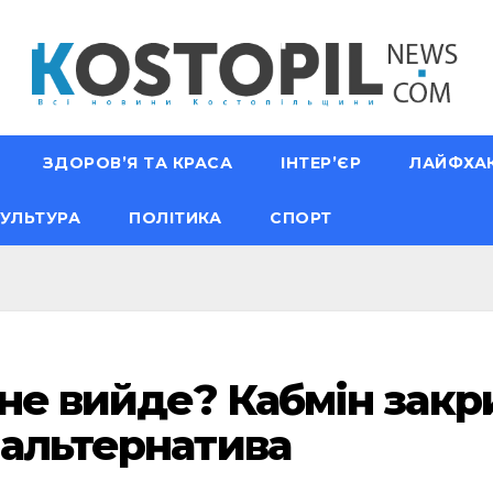
ЗДОРОВ’Я ТА КРАСА
ІНТЕР’ЄР
ЛАЙФХА
УЛЬТУРА
ПОЛІТИКА
СПОРТ
 не вийде? Кабмін зак
 альтернатива