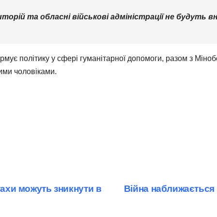
орій та обласні військові адміністрації не будуть в
мує політику у сфері гуманітарної допомоги, разом з Міноб
ими чоловіками.
тахи можуть зникнути в
Війна наближається 