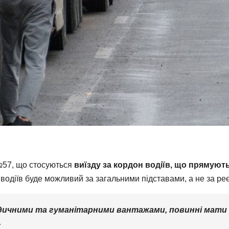
№57, що стосуються
виїзду за кордон водіїв, що прямуют
их водіїв буде можливий за загальними підставами, а не за р
едичними та гуманітарними вантажами, повинні мати 
.