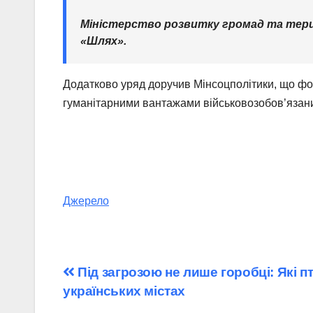
Міністерство розвитку громад та терит
«Шлях».
Додатково уряд доручив Мінсоцполітики, що фор
гуманітарними вантажами військовозобов’язан
Джерело
Навігація
Під загрозою не лише горобці: Які п
українських містах
записів