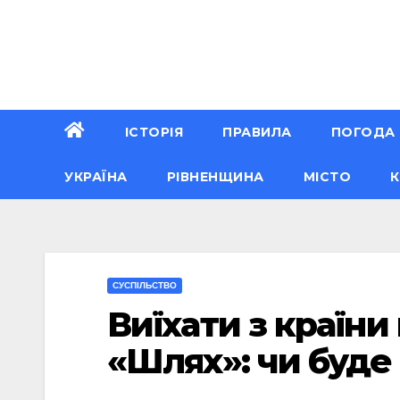
Перейти
до
вмісту
ІСТОРІЯ
ПРАВИЛА
ПОГОДА
УКРАЇНА
РІВНЕНЩИНА
МІСТО
К
CУСПІЛЬСТВО
Виїхати з країни
«Шлях»: чи буде