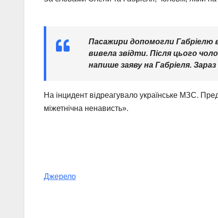
Пасажири допомогли Габріелю ви
вивела звідти. Після цього чолов
напише заяву на Габріеля. Зараз
На інцидент відреагувало українське МЗС. Пре
міжетнічна ненависть».
Джерело