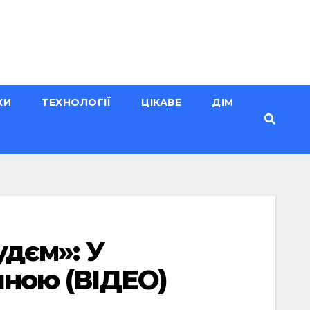
КИ
ТЕХНОЛОГІЇ
ЦІКАВЕ
ДІМ
удєм»: У
иною (ВІДЕО)