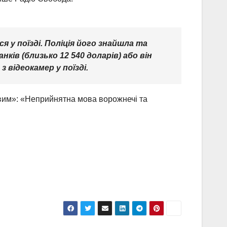
 у поїзді. Поліція його знайшла та
нків (близько 12 540 доларів) або він
 відеокамер у поїзді.
ивим»: «Неприйнятна мова ворожнечі та