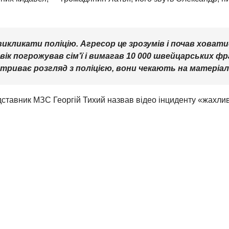
кликати поліцію. Агресор це зрозумів і почав ховатися
ік погрожував сім’ї і вимагав 10 000 швейцарських фра
 триває розгляд з поліцією, вони чекають на матеріал з
дставник МЗС Георгій Тихий назвав відео інциденту «жахл