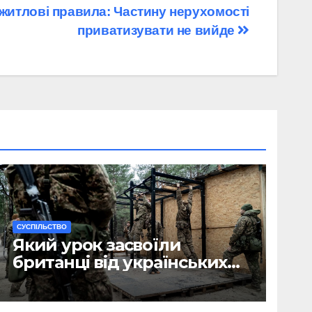
і житлові правила: Частину нерухомості
приватизувати не вийде
CУСПІЛЬСТВО
Який урок засвоїли
британці від українських
військових?