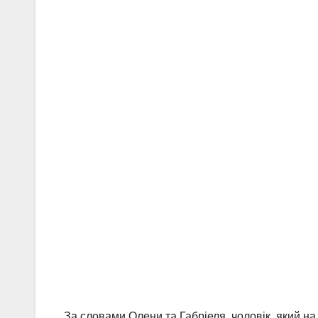
За словами Олени та Габріеля, чоловік, який н