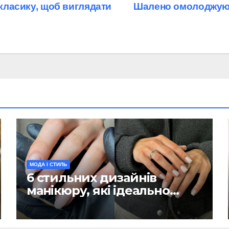
 класику, щоб виглядати
Шалено омолоджують
МОДА І СТИЛЬ
6 стильних дизайнів
манікюру, які ідеально
підійдуть для холодної
пори (ФОТО)