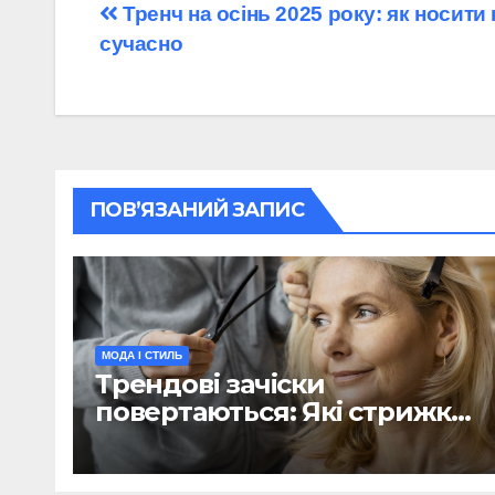
Навігація
Тренч на осінь 2025 року: як носити
сучасно
записів
ПОВ’ЯЗАНИЙ ЗАПИС
МОДА І СТИЛЬ
Трендові зачіски
повертаються: Які стрижки
з 90-х популярні цієї
зими(ФОТО)