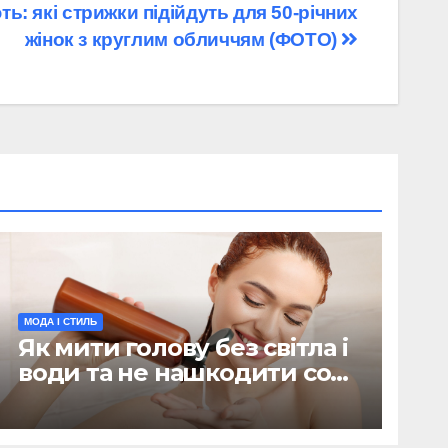
: які стрижки підійдуть для 50-річних
жінок з круглим обличчям (ФОТО)
МОДА І СТИЛЬ
Як мити голову без світла і
води та не нашкодити собі:
поради дерматолога