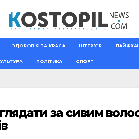
ЗДОРОВ’Я ТА КРАСА
ІНТЕР’ЄР
ЛАЙФХА
УЛЬТУРА
ПОЛІТИКА
СПОРТ
глядати за сивим волос
ів