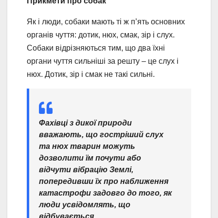
Прикмети про собак
Як і люди, собаки мають ті ж п’ять основних
органів чуття: дотик, нюх, смак, зір і слух.
Собаки відрізняються тим, що два їхні
органи чуття сильніші за решту – це слух і
нюх. Дотик, зір і смак не такі сильні.
Фахівці з дикої природи
вважають, що гостріший слух
та нюх тварин можуть
дозволити їм почути або
відчути вібрацію Землі,
попередивши їх про наближення
катастрофи задовго до того, як
люди усвідомлять, що
відбувається.