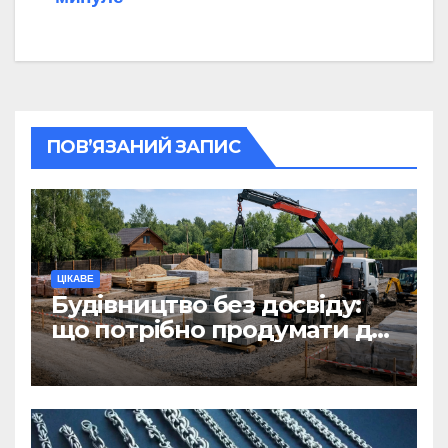
ПОВ’ЯЗАНИЙ ЗАПИС
ЦІКАВЕ
Будівництво без досвіду:
що потрібно продумати до
першої доставки на
ділянку