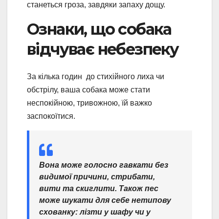
станеться гроза, завдяки запаху дощу.
Ознаки, що собака
відчуває небезпеку
За кілька годин до стихійного лиха чи
обстрілу, ваша собака може стати
неспокійною, тривожною, їй важко
заспокоїтися.
Вона може голосно гавкати без
видимої причини, стрибати,
вити та скиглити. Також пес
може шукати для себе нетипову
схованку: лізти у шафу чи у