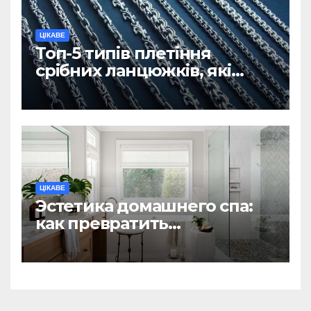
ЦІКАВЕ
Топ-5 типів плетіння
срібних ланцюжків, які
вважаються
найнадійнішими
ЦІКАВЕ
Эстетика домашнего спа:
как превратить
ежедневную гигиену в
восстанавливающий
ритуал