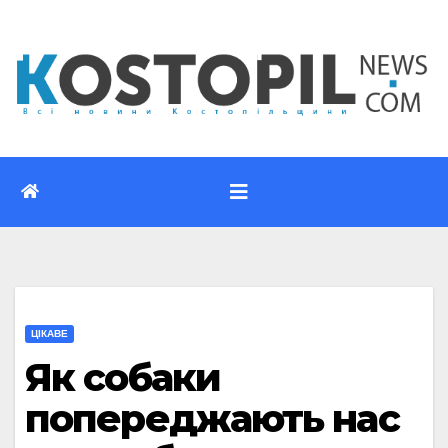
Перейти
до
вмісту
ЦІКАВЕ
Як собаки
попереджають нас