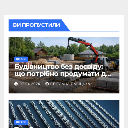
ВИ ПРОПУСТИЛИ
ЦІКАВЕ
Будівництво без досвіду:
що потрібно продумати до
першої доставки на
07.04.2026
СВІТЛАНА САВІЦЬКА
ділянку
ЦІКАВЕ