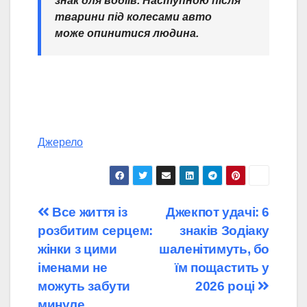
знак для водіїв. Наступною після
тварини під колесами авто
може опинитися людина.
Джерело
Навігація
Все життя із
Джекпот удачі: 6
розбитим серцем:
знаків Зодіаку
записів
жінки з цими
шаленітимуть, бо
іменами не
їм пощастить у
можуть забути
2026 році
минуле