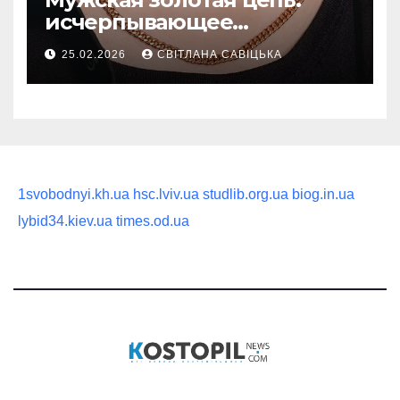
исчерпывающее
руководство по выбору
25.02.2026
СВІТЛАНА САВІЦЬКА
статусного украшения
1svobodnyi.kh.ua
hsc.lviv.ua
studlib.org.ua
biog.in.ua
lybid34.kiev.ua
times.od.ua