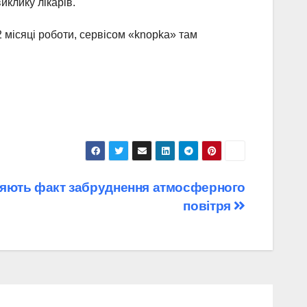
иклику лікарів.
2 місяці роботи, сервісом «knopka» там
ряють факт забруднення атмосферного
повітря