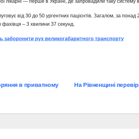
ї лікарні — перше в Україні, де запровадили таку систему в
уговує від 30 до 50 ургентних пацієнтів. Загалом, за понад 
 фахівця – 3 хвилини 37 секунд.
ть заборонити рух великогабаритного транспорту
оряння в приватному
На Рівненщині переві