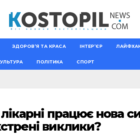
ЗДОРОВ’Я ТА КРАСА
ІНТЕР’ЄР
ЛАЙФХА
УЛЬТУРА
ПОЛІТИКА
СПОРТ
 лікарні працює нова с
кстрені виклики?