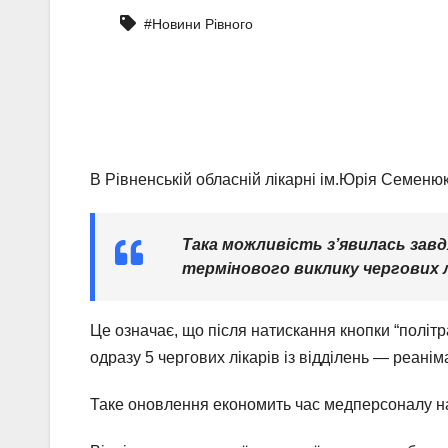
#Новини Рівного
В Рівненській обласній лікарні ім.Юрія Семеню
Така можливість з’явилась зав
термінового виклику чергових л
Це означає, що після натискання кнопки “політ
одразу 5 чергових лікарів із відділень — реаніма
Таке оновлення економить час медперсоналу н