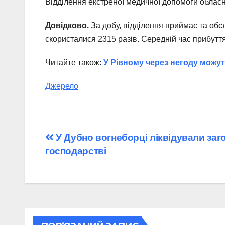
Відділення екстреної медичної допомоги обласно
Довідково.
За добу, відділення приймає та обсл
скористалися 2315 разів. Середній час прибуття
Читайте також:
У Рівному через негоду можу
Джерело
Навігація
У Дубно вогнеборці ліквідували заг
господарстві
записів