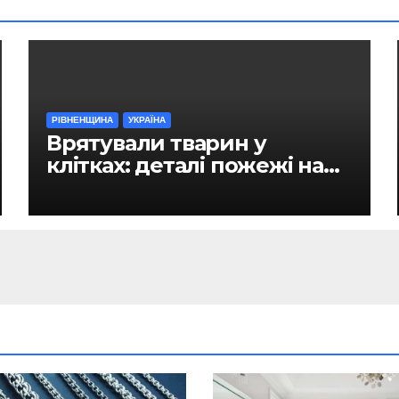
РІВНЕНЩИНА
УКРАЇНА
Врятували тварин у
клітках: деталі пожежі на
ринку в Рівному