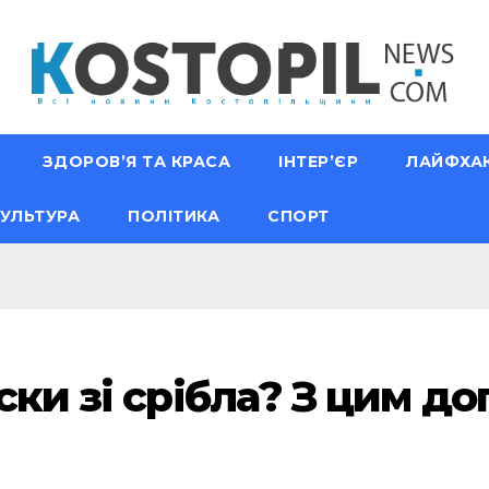
ЗДОРОВ’Я ТА КРАСА
ІНТЕР’ЄР
ЛАЙФХА
УЛЬТУРА
ПОЛІТИКА
СПОРТ
ски зі срібла? З цим 