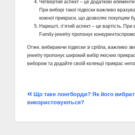
Четвертий аспект – це додаткові елементи.
При виборі такої підвіски важливо врахуват
кожної прикраси, що дозволяє покупцям б
Нарешті, п’ятий аспект – це вартість. При в
Family-jewelry пропонує конкурентоспромо
Отже, вибираючи підвіски зі срібла, важливо зве
jewelry пропонує широкий вибір якісних прикра
вибором та додайте своїй колекції прикрас неп
Навігація
Що таке лонгборди? Як його вибрати
використовуються?
записів