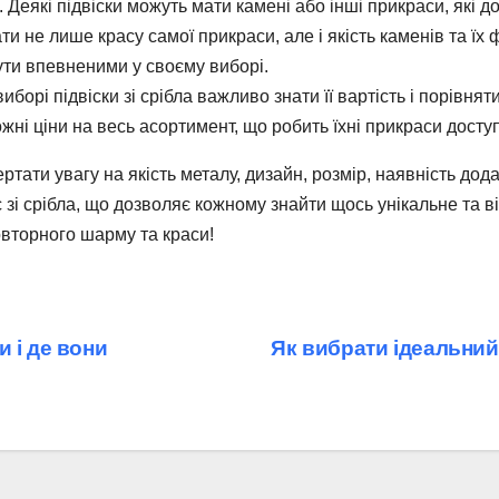
 Деякі підвіски можуть мати камені або інші прикраси, які д
и не лише красу самої прикраси, але і якість каменів та їх ф
ути впевненими у своєму виборі.
иборі підвіски зі срібла важливо знати її вартість і порівня
жні ціни на весь асортимент, що робить їхні прикраси досту
ртати увагу на якість металу, дизайн, розмір, наявність дод
с зі срібла, що дозволяє кожному знайти щось унікальне та 
овторного шарму та краси!
 і де вони
Як вибрати ідеальний 