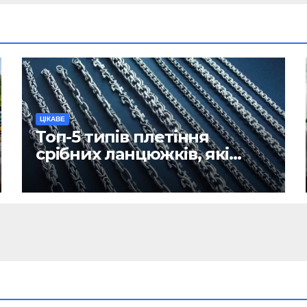
ЦІКАВЕ
Топ-5 типів плетіння
срібних ланцюжків, які
вважаються
найнадійнішими