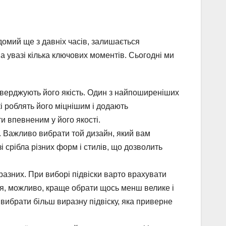
домий ще з давніх часів, залишається
а увазі кілька ключових моментів. Сьогодні ми
дтверджують його якість. Один з найпоширеніших
кі роблять його міцнішим і додають
и впевненим у його якості.
х. Важливо вибрати той дизайн, який вам
і срібла різних форм і стилів, що дозволить
виразних. При виборі підвіски варто врахувати
ня, можливо, краще обрати щось менш велике і
вибрати більш виразну підвіску, яка приверне