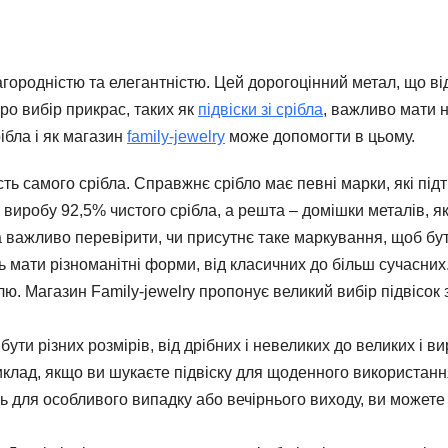
ородністю та елегантністю. Цей дорогоцінний метал, що ві
ро вибір прикрас, таких як
підвіски зі срібла
, важливо мати н
ібла і як магазин
family-jewelry
може допомогти в цьому.
сть самого срібла. Справжнє срібло має певні марки, які пі
і виробу 92,5% чистого срібла, а решта – домішки металів, я
ла важливо перевірити, чи присутнє таке маркування, щоб бут
ть мати різноманітні форми, від класичних до більш сучасни
ю. Магазин Family-jewelry пропонує великий вибір підвісок з
 бути різних розмірів, від дрібних і невеликих до великих і 
иклад, якщо ви шукаєте підвіску для щоденного використан
 для особливого випадку або вечірнього виходу, ви можете 