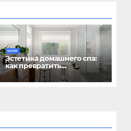
ЦІКАВЕ
Эстетика домашнего спа:
как превратить
ежедневную гигиену в
восстанавливающий
ритуал