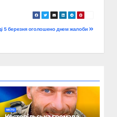
ді 5 березня оголошено днем жалоби
МІСТО
Костопільська громада