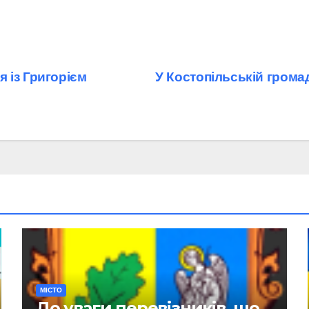
 із Григорієм
У Костопільській грома
МІСТО
До уваги перевізників, що