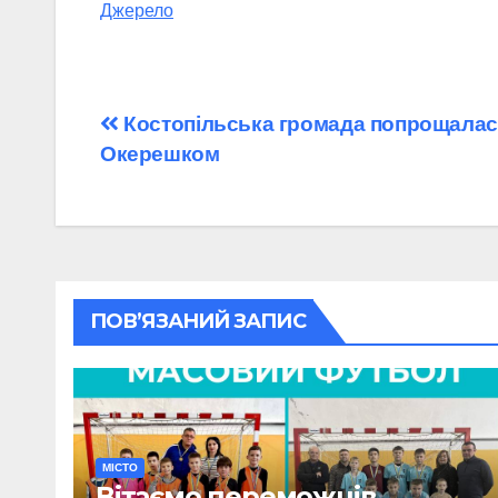
Джерело
Навігація
Костопільська громада попрощалася
Окерешком
записів
ПОВ’ЯЗАНИЙ ЗАПИС
МІСТО
Вітаємо переможців