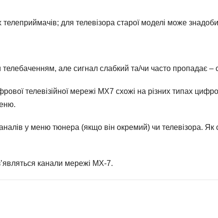
х телеприймачів; для телевізора старої моделі може знадоб
телебаченням, але сигнал слабкий та/чи часто пропадає – 
ової телевізійної мережі MX7 схожі на різних типах цифро
меню.
налів у меню тюнера (якщо він окремий) чи телевізора. Як с
з’являться канали мережі МХ-7.