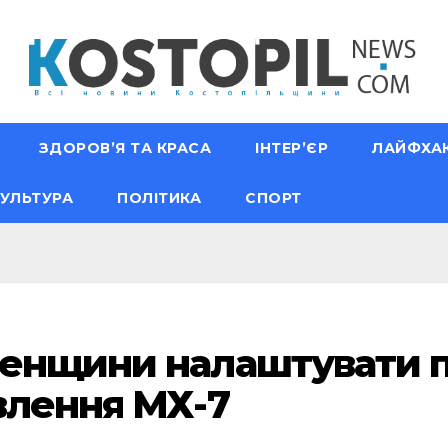
ЗДОРОВ’Я ТА КРАСА
ІНТЕР’ЄР
ЛАЙФХА
УЛЬТУРА
ПОЛІТИКА
СПОРТ
ненщини налаштувати 
влення МХ-7