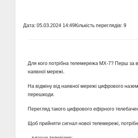
Дата:
05.03.2024 14:49
Кількість переглядів:
9
Для кого потрібна телемережа МХ-7? Перш за в
наявної мережі.
На відміну від наявної мережі цифрового назем
перешкоди.
Перегляд такого цифрового ефірного телебачен
Щоб прийняти сигнал нової телемережі, потрібн
– власне телевізор;