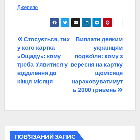
Джерело
Навігація
Стосується, тих
Виплати деяким
у кого картка
українцям
записів
«Ощаду»: кому
подвоїли: кому з
треба з’явитися у
вересня на картку
відділення до
щомісяця
кінця місяця
нараховуватимут
ь 2000 гривень
ПОВ’ЯЗАНИЙ ЗАПИС