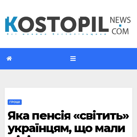
Перейти
до
вмісту
ГРОШІ
Яка пенсія «світить»
українцям, що мали