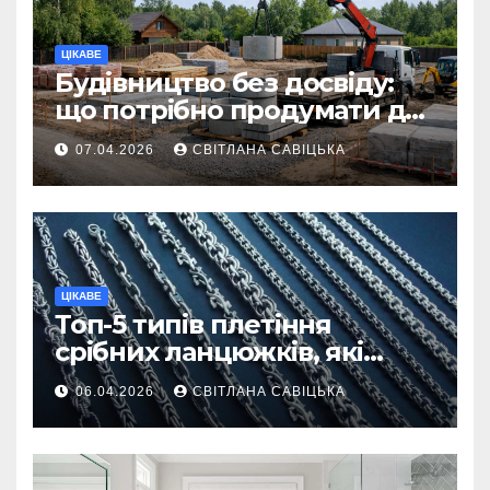
ЦІКАВЕ
Будівництво без досвіду:
що потрібно продумати до
першої доставки на
07.04.2026
СВІТЛАНА САВІЦЬКА
ділянку
ЦІКАВЕ
Топ-5 типів плетіння
срібних ланцюжків, які
вважаються
06.04.2026
СВІТЛАНА САВІЦЬКА
найнадійнішими