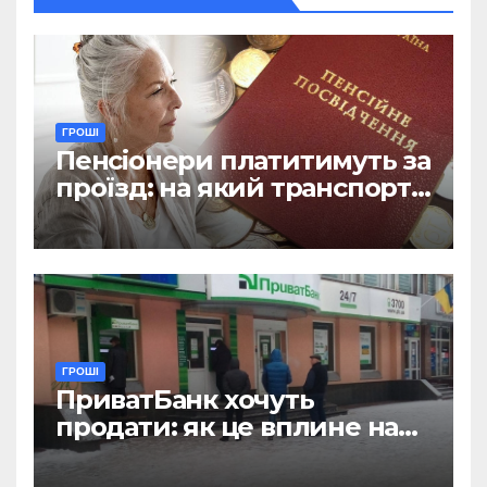
ГРОШІ
Пенсіонери платитимуть за
проїзд: на який транспорт
не діятиме пільга
ГРОШІ
ПриватБанк хочуть
продати: як це вплине на
отримання зарплат, пенсій
і стипендій