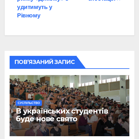
удитимуть у
Рівному
ПОВ’ЯЗАНИЙ ЗАПИС
CУСПІЛЬСТВО
В українських студентів
буде нове свято