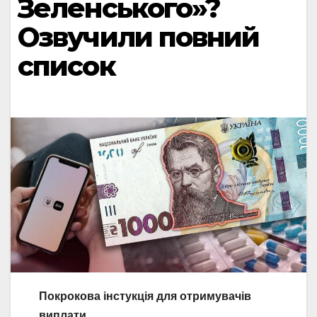
Зеленського»?
Озвучили повний
список
Покрокова інстукція для отримувачів
виплати