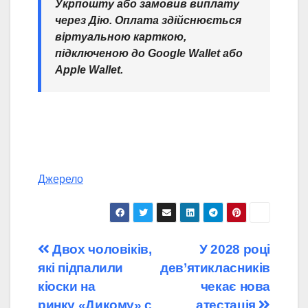
Укрпошту або замовив виплату
через Дію. Оплата здійснюється
віртуальною карткою,
підключеною до Google Wallet або
Apple Wallet.
Джерело
Навігація
Двох чоловіків,
У 2028 році
які підпалили
дев’ятикласників
записів
кіоски на
чекає нова
ринку «Дикому» с
атестація