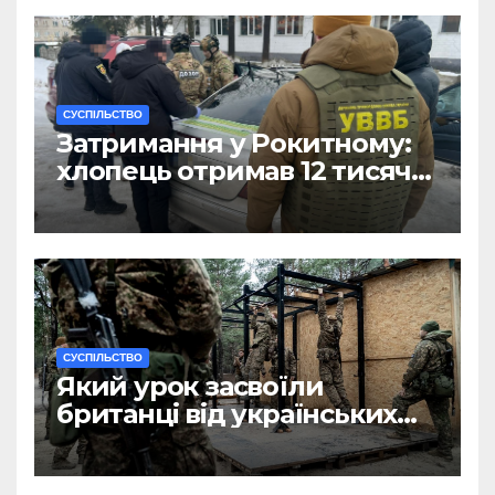
CУСПІЛЬСТВО
Затримання у Рокитному:
хлопець отримав 12 тисяч
Євро за допомогу
чоловікам
CУСПІЛЬСТВО
Який урок засвоїли
британці від українських
військових?