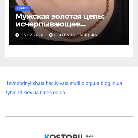
ЦІКАВЕ
Мужская золотая цепь:
исчерпывающее
руководство по выбору
25.02.2026
СВІТЛАНА САВІЦЬКА
статусного украшения
1svobodnyi.kh.ua
hsc.lviv.ua
studlib.org.ua
biog.in.ua
lybid34.kiev.ua
times.od.ua