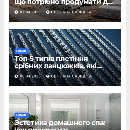
що потрібно продумати до
першої доставки на
07.04.2026
СВІТЛАНА САВІЦЬКА
ділянку
ЦІКАВЕ
Топ-5 типів плетіння
срібних ланцюжків, які
вважаються
06.04.2026
СВІТЛАНА САВІЦЬКА
найнадійнішими
ЦІКАВЕ
Эстетика домашнего спа:
как превратить