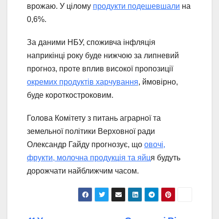
врожаю. У цілому
продукти подешевшали
на
0,6%.
За даними НБУ, споживча інфляція
наприкінці року буде нижчою за липневий
прогноз, проте вплив високої пропозиції
окремих продуктів харчування
, ймовірно,
буде короткостроковим.
Голова Комітету з питань аграрної та
земельної політики Верховної ради
Олександр Гайду прогнозує, що
овочі,
фрукти, молочна продукція та яйц
я будуть
дорожчати найближчим часом.