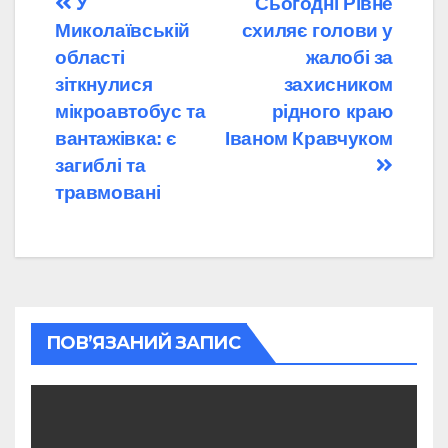
Навігація
У
Сьогодні Рівне
Миколаївській
схиляє голови у
записів
області
жалобі за
зіткнулися
захисником
мікроавтобус та
рідного краю
вантажівка: є
Іваном Кравчуком
загиблі та
травмовані
ПОВ’ЯЗАНИЙ ЗАПИС