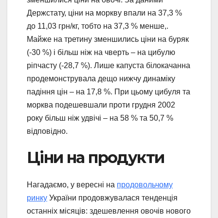
Держстату, ціни на моркву впали на 37,3 %
до 11,03 грн/кг, тобто на 37,3 % менше,.
Майже на третину зменшились ціни на буряк
(-30 %) і більш ніж на чверть – на цибулю
ріпчасту (-28,7 %). Лише капуста білокачанна
продемонструвала дещо нижчу динаміку
падіння цін – на 17,8 %. При цьому цибуля та
морква подешевшали проти грудня 2002
року більш ніж удвічі – на 58 % та 50,7 %
відповідно.
Ціни на продукти
Нагадаємо, у вересні на
продовольчому
ринку
України продовжувалася тенденція
останніх місяців: здешевлення овочів нового