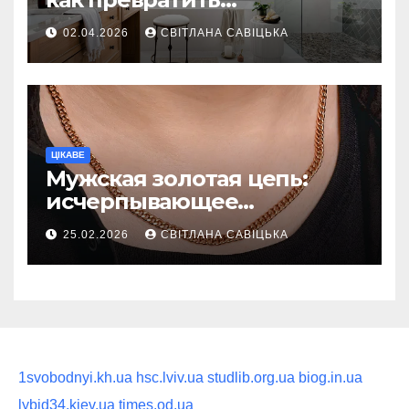
ежедневную гигиену в
02.04.2026
СВІТЛАНА САВІЦЬКА
восстанавливающий
ритуал
ЦІКАВЕ
Мужская золотая цепь:
исчерпывающее
руководство по выбору
25.02.2026
СВІТЛАНА САВІЦЬКА
статусного украшения
1svobodnyi.kh.ua
hsc.lviv.ua
studlib.org.ua
biog.in.ua
lybid34.kiev.ua
times.od.ua