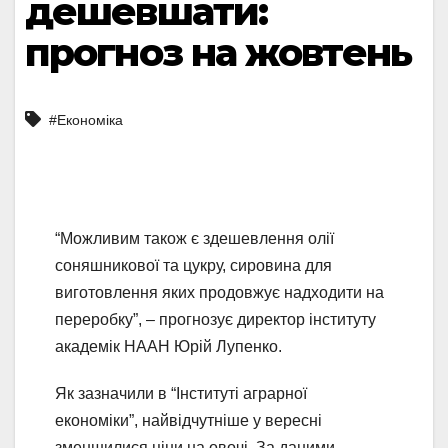
дешевшати:
прогноз на жовтень
#Економіка
“Можливим також є здешевлення олії
соняшникової та цукру, сировина для
виготовлення яких продовжує надходити на
переробку”, – прогнозує директор інституту
академік НААН Юрій Лупенко.
Як зазначили в “Інституті аграрної
економіки”, найвідчутніше у вересні
зменшилися ціни на овочі. За даними