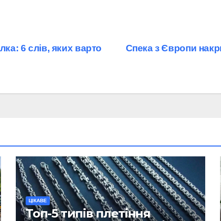
ка: 6 слів, яких варто
Спека з Європи накр
ЦІКАВЕ
Топ-5 типів плетіння