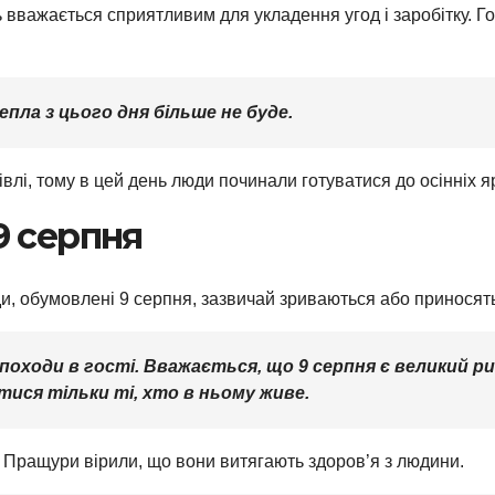
 вважається сприятливим для укладення угод і заробітку. Г
пла з цього дня більше не буде.
івлі, тому в цей день люди починали готуватися до осінніх я
9 серпня
ди, обумовлені 9 серпня, зазвичай зриваються або приносять
 походи в гості. Вважається, що 9 серпня є великий р
тися тільки ті, хто в ньому живе.
 Пращури вірили, що вони витягають здоров’я з людини.