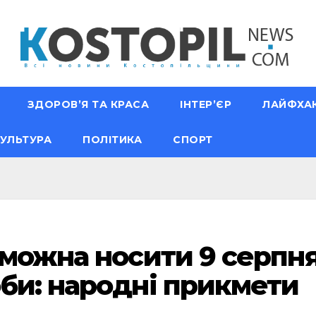
ЗДОРОВ’Я ТА КРАСА
ІНТЕР’ЄР
ЛАЙФХА
УЛЬТУРА
ПОЛІТИКА
СПОРТ
 можна носити 9 серпня
би: народні прикмети