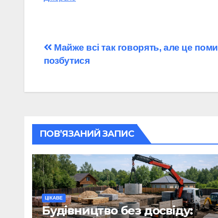
Навігація
Майже всі так говорять, але це помил
позбутися
записів
ПОВ’ЯЗАНИЙ ЗАПИС
ЦІКАВЕ
Будівництво без досвіду: