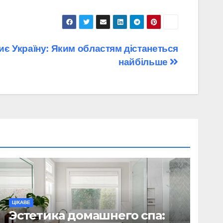
иє Україну: Яким областям дістанеться
найбільше
ЦІКАВЕ
Эстетика домашнего спа: