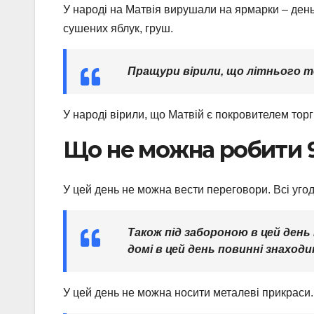
У народі на Матвія вирушали на ярмарки – день
сушених яблук, груш.
Пращури вірили, що літнього те
У народі вірили, що Матвій є покровителем торг
Що не можна робити 
У цей день не можна вести переговори. Всі уго
Також під забороною в цей день
домі в цей день повинні знаходи
У цей день не можна носити металеві прикраси.