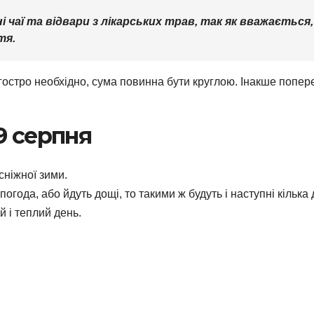
і чаї та відвари з лікарських трав, так як вважаєть
тя.
гостро необхідно, сума повинна бути круглою. Інакше попере
9 серпня
сніжної зими.
ода, або йдуть дощі, то такими ж будуть і наступні кілька дн
 і теплий день.