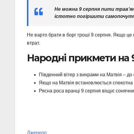
Не можна 9 серпня пити трав’ян
істотно погіршити самопочут
Не варто брати в борг гроші 9 серпня. Якщо це 
втрат.
Народні прикмети на 
Південний вітер з вихрами на Матвія – до 
Якщо на Матвія встановлюється спекотна пог
Рясна роса вранці 9 серпня віщує сонячний
Джерело