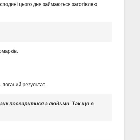
осподині цього дня займаються заготівлею
рмарків.
 поганий результат.
изик посваритися з людьми. Так що в