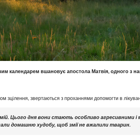
вим календарем вшановує апостола Матвія, одного з н
ом зцілення, звертаються з проханнями допомогти в лікуван
 змій. Цього дня вони стають особливо агресивними 
асали домашню худобу, щоб змії не вжалили тварин.