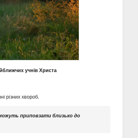
айближчих учнів Христа
ні різних хвороб.
і можуть приповзати близько до