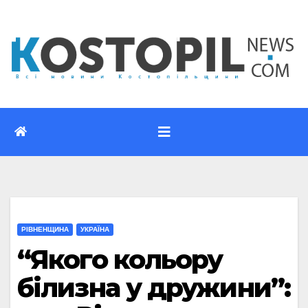
Перейти
до
вмісту
РІВНЕНЩИНА
УКРАЇНА
“Якого кольору
білизна у дружини”: