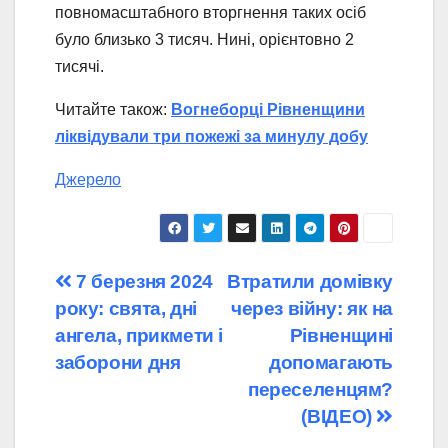
повномасштабного вторгнення таких осіб
було близько 3 тисяч. Нині, орієнтовно 2
тисячі.
Читайте також:
Вогнеборці Рівненщини
ліквідували три пожежі за минулу добу
Джерело
Навігація
7 березня 2024
Втратили домівку
року: свята, дні
через війну: як на
записів
ангела, прикмети і
Рівненщині
заборони дня
допомагають
переселенцям?
(ВІДЕО)