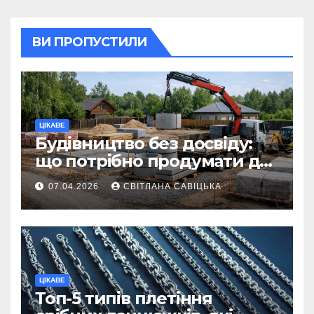
ВИ ПРОПУСТИЛИ
ЦІКАВЕ
Будівництво без досвіду:
що потрібно продумати до
першої доставки на
07.04.2026
СВІТЛАНА САВІЦЬКА
ділянку
ЦІКАВЕ
Топ-5 типів плетіння