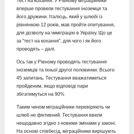
Тест на кохання. У Рівному міграційники
вперше провели тестування іноземця та
його дружини. Італієць, який у шлюбі із
рівнянкою 12 років, мав пройти опитування,
для дозволу на імміграцію в Україну. Що це
за “тест на кохання”, для чого і як його
проводять – далі.
Ось так у Рівному проводять тестування
іноземців та їхньої другої половинки. Всього
45 запитань. Тестування вважатиметься
пройденим, якщо відповіді пари
збігатимуться на 90%
Таким чином міграційники перевіряють чи
шлюб не фіктивний. Тестування ввели
нещодавно згідно з новими змінами у законі.
На основі співбесід, міграційники вирішують