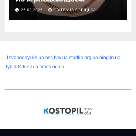
руководство по выбору
25.02.2026
СВІТЛАНА САВІЦЬКА
статусного украшения
1svobodnyi.kh.ua
hsc.lviv.ua
studlib.org.ua
biog.in.ua
lybid34.kiev.ua
times.od.ua