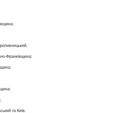
авщина;
 Кропивницький;
вано-Франківщина;
вщина;
ещина;
;
ський та Київ.