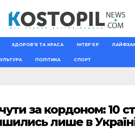
ЗДОРОВ’Я ТА КРАСА
ІНТЕР’ЄР
ЛАЙФХА
УЛЬТУРА
ПОЛІТИКА
СПОРТ
чути за кордоном: 10 с
лишились лише в Україн