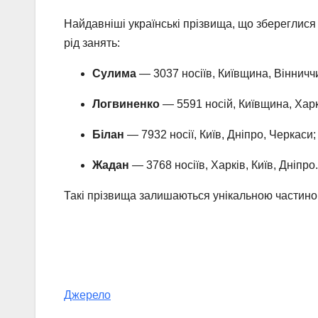
Найдавніші українські прізвища, що збереглися д
рід занять:
Сулима
— 3037 носіїв, Київщина, Вінничч
Логвиненко
— 5591 носій, Київщина, Хар
Білан
— 7932 носії, Київ, Дніпро, Черкаси;
Жадан
— 3768 носіїв, Харків, Київ, Дніпро.
Такі прізвища залишаються унікальною частиною 
Джерело