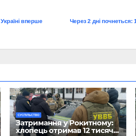
 Україні вперше
Через 2 дні почнеться: 
CУСПІЛЬСТВО
Затримання у Рокитному:
хлопець отримав 12 тисяч