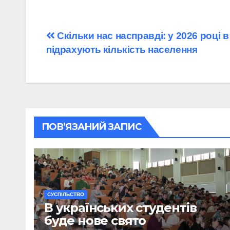
Навігація
Скільки нас насправді: у 2026 році в
підрахують кількість населення
записів
ПОВ’ЯЗАНИЙ ЗАПИС
CУСПІЛЬСТВО
В українських студентів
буде нове свято