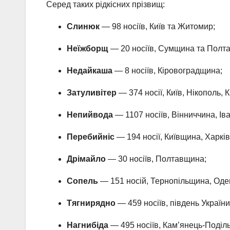
Серед таких рідкісних прізвищ:
Слинюк
— 98 носіїв, Київ та Житомир;
Неїжборщ
— 20 носіїв, Сумщина та Полт
Недайкаша
— 8 носіїв, Кіровоградщина;
Затуливітер
— 374 носії, Київ, Нікополь,
Непийвода
— 1107 носіїв, Вінниччина, І
Перебийніс
— 194 носії, Київщина, Харкі
Дрімайло
— 30 носіїв, Полтавщина;
Сопель
— 151 носій, Тернопільщина, Од
Тягнирядно
— 459 носіїв, південь України
Нагнибіда
— 495 носіїв, Кам’янець-Поділь