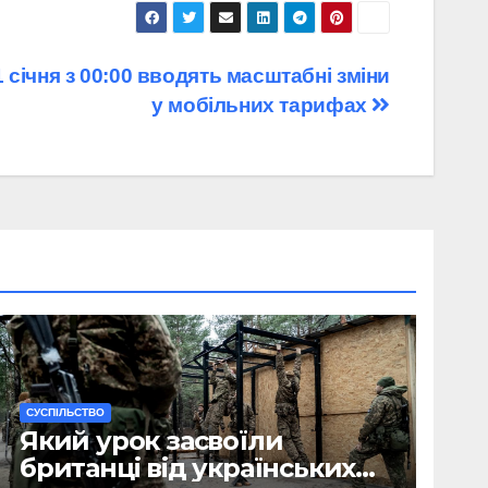
1 січня з 00:00 вводять масштабні зміни
у мобільних тарифах
CУСПІЛЬСТВО
Який урок засвоїли
британці від українських