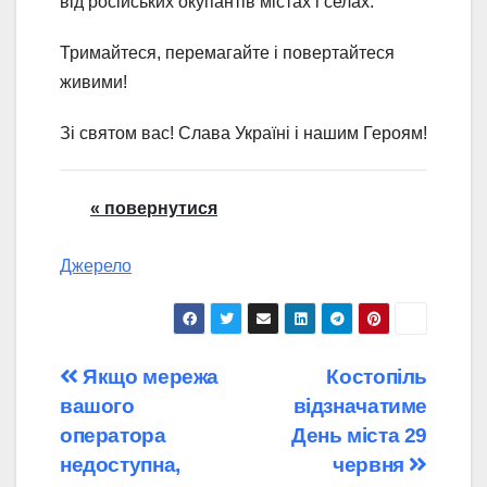
від російських окупантів містах і селах.
Тримайтеся, перемагайте і повертайтеся
живими!
Зі святом вас! Слава Україні і нашим Героям!
« повернутися
Джерело
Навігація
Якщо мережа
Костопіль
вашого
відзначатиме
записів
оператора
День міста 29
недоступна,
червня