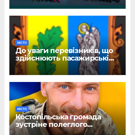
Всеукраїнські шкільні ліги»
МІСТО
До уваги перевізників, що
здійснюють пасажирські
перевезення
МІСТО
Костопільська громада
зустріне полеглого
головного сержанта Сергія