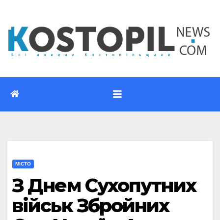
Перейти
до
вмісту
МІСТО
З Днем Сухопутних
військ Збройних