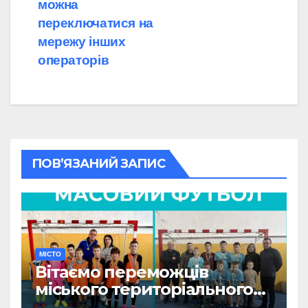
можна
переключатися на
мережу інших
операторів
ПОВ’ЯЗАНИЙ ЗАПИС
МІСТО
Вітаємо переможців
міського територіального
етапу змагань «Пліч-о-пліч: