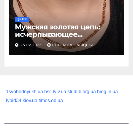
ЦІКАВЕ
Мужская золотая цепь:
исчерпывающее
руководство по выбору
25.02.2026
СВІТЛАНА САВІЦЬКА
статусного украшения
1svobodnyi.kh.ua
hsc.lviv.ua
studlib.org.ua
biog.in.ua
lybid34.kiev.ua
times.od.ua