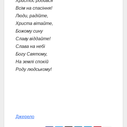
Христос родився
Всім на спасіння!
Люди, радійте,
Христа вітайте,
Божому сину
Славу віддайте!
Слава на небі
Богу Святому,
На землі спокій
Роду людському!
Джерело