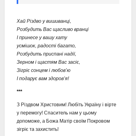
Хай Різдво у вишиванці,
Розбудить Вас щасливо вранці
І принесе у вашу хату
усмішок, радості багато,
Розбудить приспані надії,
Зерном і щастям Вас засіє,
Зігріє сонцем і любов’ю
І подарує вам здоров’я!
***
З Різдвом Христовим! Любіть Україну і вірте
у перемогу! Спаситель нам у цьому
допоможе, а Божа Матір своїм Покровом
зігріє та захистить!