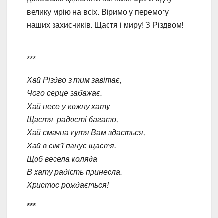
велику мрію на всіх. Віримо у перемогу
наших захисників. Щастя і миру! З Різдвом!
***
Хай Різдво з тим завітає,
Чого серце забажає.
Хай несе у кожну хату
Щастя, радості багато,
Хай смачна кутя Вам вдасться,
Хай в сім’ї панує щастя.
Щоб весела коляда
В хату радість принесла.
Христос рождається!
***