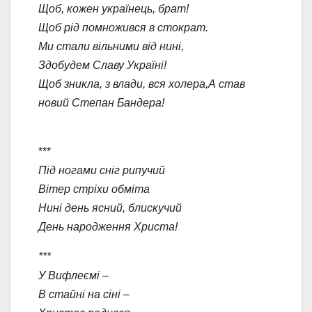
Щоб, кожен українець, брат!
Щоб рід помножився в стократ.
Ми стали вільними від нині,
Здобудем Славу Україні!
Щоб зникла, з влади, вся холера,А став
новий Степан Бандера!
***
Під ногами сніг рипучий
Вітер стріхи обміта
Нині день ясний, блискучий
День народження Христа!
***
У Вифлеємі –
В стайні на сіні –