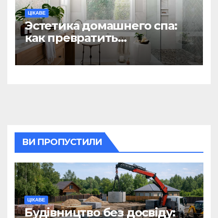
ЦІКАВЕ
Эстетика домашнего спа:
как превратить
ежедневную гигиену в
восстанавливающий
ритуал
ВИ ПРОПУСТИЛИ
ЦІКАВЕ
Будівництво без досвіду: