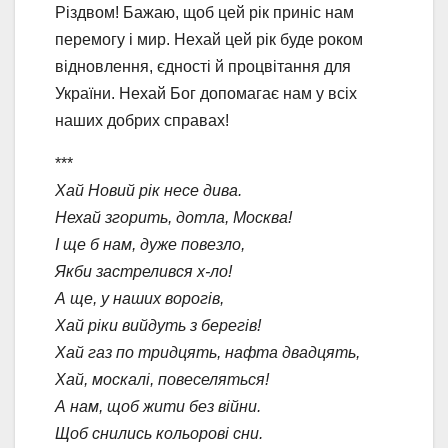
Різдвом! Бажаю, щоб цей рік приніс нам
перемогу і мир. Нехай цей рік буде роком
відновлення, єдності й процвітання для
України. Нехай Бог допомагає нам у всіх
наших добрих справах!
***
Хай Новий рік несе дива.
Нехай згорить, дотла, Москва!
І ще б нам, дуже повезло,
Якби застрелився х-ло!
А ще, у наших ворогів,
Хай ріки вийдуть з берегів!
Хай газ по тридцять, нафта двадцять,
Хай, москалі, повеселяться!
А нам, щоб жити без війни.
Щоб снились кольорові сни.