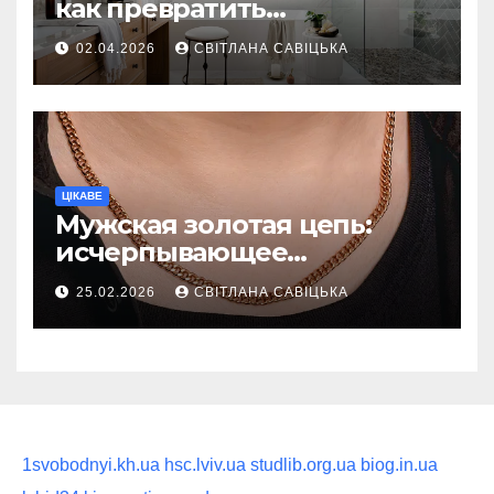
как превратить
ежедневную гигиену в
02.04.2026
СВІТЛАНА САВІЦЬКА
восстанавливающий
ритуал
ЦІКАВЕ
Мужская золотая цепь:
исчерпывающее
руководство по выбору
25.02.2026
СВІТЛАНА САВІЦЬКА
статусного украшения
1svobodnyi.kh.ua
hsc.lviv.ua
studlib.org.ua
biog.in.ua