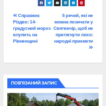
Навігація
Справжнє
5 речей, які не
Різдво: 14-
можна позичати у
записів
градусний мороз
Святвечір, щоб не
влупить на
притягнути лихо:
Рівненщині
народні прикмети
ПОВ’ЯЗАНИЙ ЗАПИС