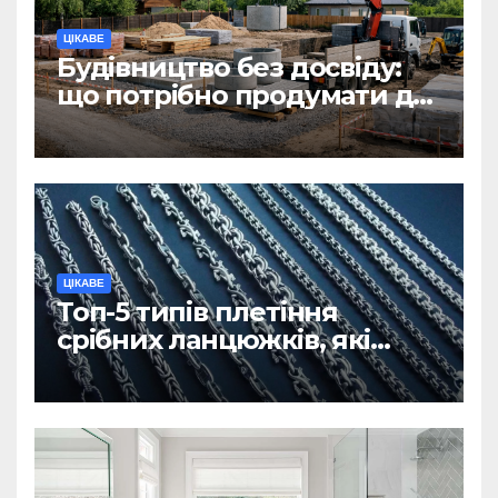
ЦІКАВЕ
Будівництво без досвіду:
що потрібно продумати до
першої доставки на
ділянку
ЦІКАВЕ
Топ-5 типів плетіння
срібних ланцюжків, які
вважаються
найнадійнішими