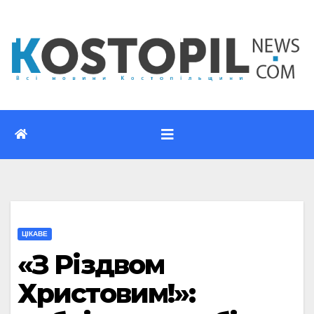
Перейти
до
вмісту
ЦІКАВЕ
«З Різдвом
Христовим!»: