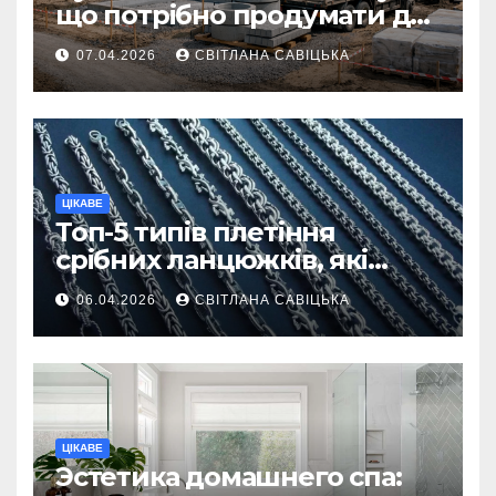
що потрібно продумати до
першої доставки на
07.04.2026
СВІТЛАНА САВІЦЬКА
ділянку
ЦІКАВЕ
Топ-5 типів плетіння
срібних ланцюжків, які
вважаються
06.04.2026
СВІТЛАНА САВІЦЬКА
найнадійнішими
ЦІКАВЕ
Эстетика домашнего спа: