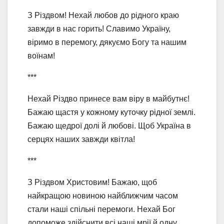
З Різдвом! Нехай любов до рідного краю
завжди в нас горить! Славимо Україну,
віримо в перемогу, дякуємо Богу та нашим
воїнам!
***
Нехай Різдво принесе вам віру в майбутнє!
Бажаю щастя у кожному куточку рідної землі.
Бажаю щедрої долі й любові. Щоб Україна в
серцях наших завжди квітла!
***
З Різдвом Христовим! Бажаю, щоб
найкращою новиною найближчим часом
стали наші спільні перемоги. Нехай Бог
допоможе здійснити всі наші мрії й одну