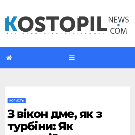
Перейти
до
вмісту
КОРИСТЬ
З вікон дме, як з
турбіни: Як