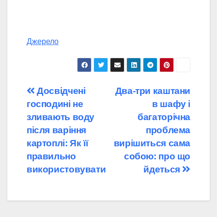
Джерело
Навігація
Досвідчені
Два-три каштани
господині не
в шафу і
записів
зливають воду
багаторічна
після варіння
проблема
картоплі: Як її
вирішиться сама
правильно
собою: про що
використовувати
йдеться