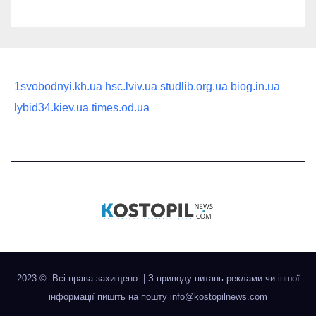
1svobodnyi.kh.ua
hsc.lviv.ua
studlib.org.ua
biog.in.ua
lybid34.kiev.ua
times.od.ua
2023 ©. Всі права захищено.
|
З приводу питань реклами чи іншої
інформації пишіть на пошту
info@kostopilnews.com