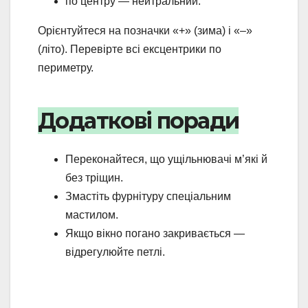
по центру — нейтральний.
Орієнтуйтеся на позначки «+» (зима) і «–»
(літо). Перевірте всі ексцентрики по
периметру.
Додаткові поради
Переконайтеся, що ущільнювачі м’які й
без тріщин.
Змастіть фурнітуру спеціальним
мастилом.
Якщо вікно погано закривається —
відрегулюйте петлі.