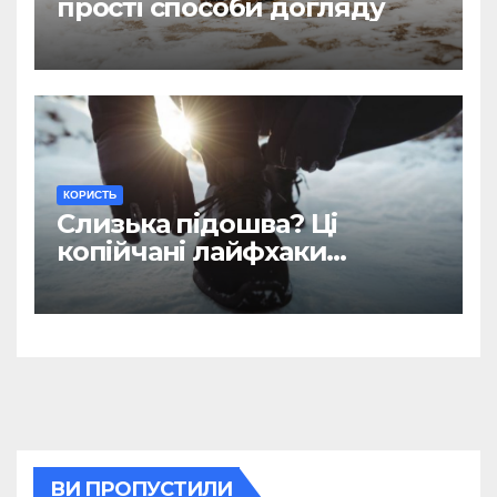
прості способи догляду
КОРИСТЬ
Слизька підошва? Ці
копійчані лайфхаки
врятують вас в ожеледицю
ВИ ПРОПУСТИЛИ