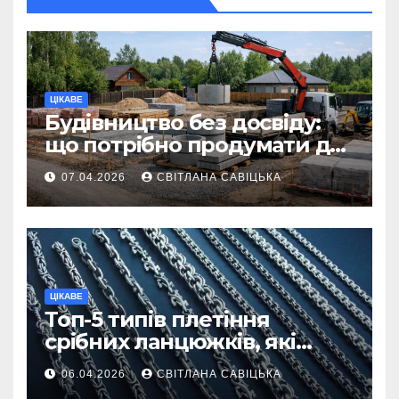
ЦІКАВЕ
Будівництво без досвіду:
що потрібно продумати до
першої доставки на
07.04.2026
СВІТЛАНА САВІЦЬКА
ділянку
ЦІКАВЕ
Топ-5 типів плетіння
срібних ланцюжків, які
вважаються
06.04.2026
СВІТЛАНА САВІЦЬКА
найнадійнішими