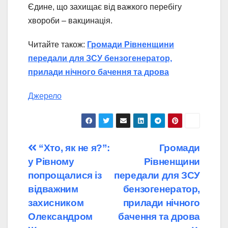
Єдине, що захищає від важкого перебігу
хвороби – вакцинація.
Читайте також:
Громади Рівненщини
передали для ЗСУ бензогенератор,
прилади нічного бачення та дрова
Джерело
Навігація
“Хто, як не я?”:
Громади
у Рівному
Рівненщини
записів
попрощалися із
передали для ЗСУ
відважним
бензогенератор,
захисником
прилади нічного
Олександром
бачення та дрова