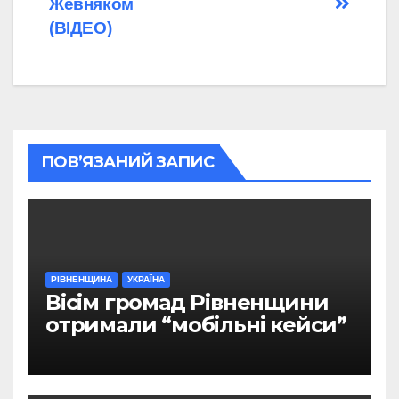
Жевняком
(ВІДЕО)
ПОВ’ЯЗАНИЙ ЗАПИС
РІВНЕНЩИНА
УКРАЇНА
Вісім громад Рівненщини
отримали “мобільні кейси”