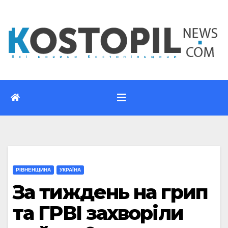
Перейти
до
вмісту
РІВНЕНЩИНА
УКРАЇНА
За тиждень на грип
та ГРВІ захворіли