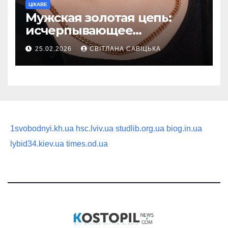
ЦІКАВЕ
Мужская золотая цепь:
исчерпывающее
руководство по выбору
25.02.2026
СВІТЛАНА САВІЦЬКА
статусного украшения
1svobodnyi.kh.ua
hsc.lviv.ua
studlib.org.ua
biog.in.ua
lybid34.kiev.ua
times.od.ua