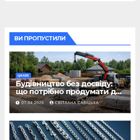
ВИ ПРОПУСТИЛИ
ЦІКАВЕ
Будівництво без досвіду:
що потрібно продумати до
першої доставки на
07.04.2026
СВІТЛАНА САВІЦЬКА
ділянку