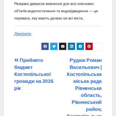
Резервні джерела живлення для всіх ключових
об’єктів водопостачання та водовідведення — це
перевага, яку мають далеко не всі міста.
Джерело
Навігація
Прийнято
Рудюк Роман
бюджет
Васильович |
записів
Костопільської
Костопільська
громади на 2026
міська рада
рік
Рівненська
область,
Рівненський
район,