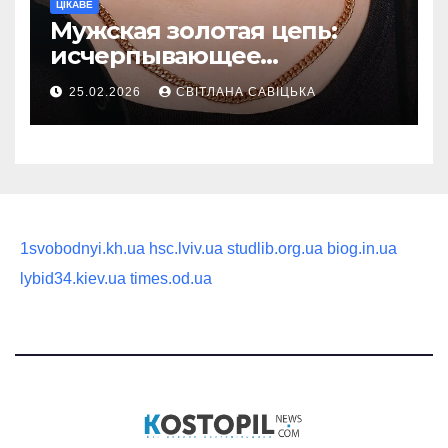
ЦІКАВЕ
Мужская золотая цепь:
исчерпывающее
руководство по выбору
25.02.2026
СВІТЛАНА САВІЦЬКА
статусного украшения
1svobodnyi.kh.ua
hsc.lviv.ua
studlib.org.ua
biog.in.ua
lybid34.kiev.ua
times.od.ua