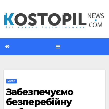
Перейти
до
вмісту
МІСТО
Забезпечуємо
безперебійну