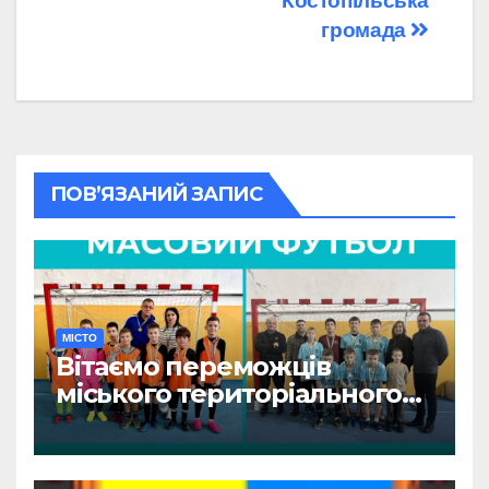
Костопільська
громада
ПОВ’ЯЗАНИЙ ЗАПИС
МІСТО
Вітаємо переможців
міського територіального
етапу змагань «Пліч-о-пліч:
Всеукраїнські шкільні ліги»