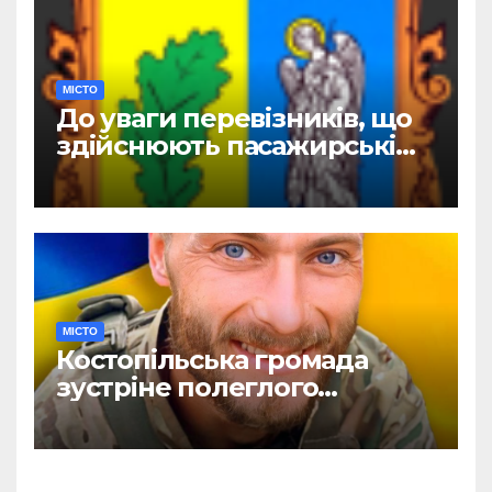
МІСТО
До уваги перевізників, що
здійснюють пасажирські
перевезення
МІСТО
Костопільська громада
зустріне полеглого
головного сержанта Сергія
Василюка